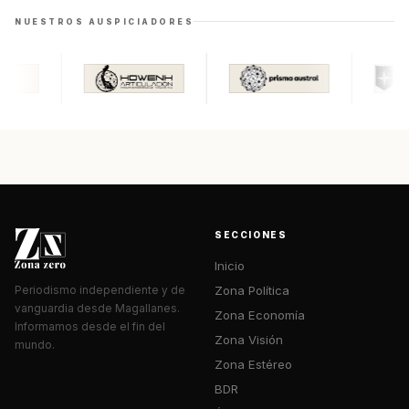
NUESTROS AUSPICIADORES
SECCIONES
Inicio
Zona Política
Periodismo independiente y de
vanguardia desde Magallanes.
Zona Economía
Informamos desde el fin del
Zona Visión
mundo.
Zona Estéreo
BDR