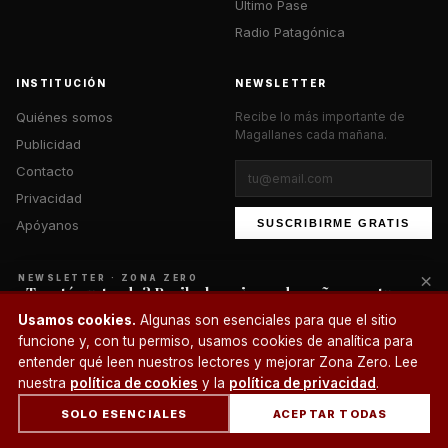
Último Pase
Radio Patagónica
INSTITUCIÓN
NEWSLETTER
Quiénes somos
Recibe lo más importante de
Magallanes cada mañana.
Publicidad
Contacto
Privacidad
Apóyanos
SUSCRIBIRME GRATIS
×
NEWSLETTER · ZONA ZERO
¿Te está gustando? Recibe lo mejor cada mañana en tu
correo.
© 2026 Zona Zero Media. Todos los derechos reservados.
Usamos cookies.
Algunas son esenciales para que el sitio
¿Un café?
funcione y, con tu permiso, usamos cookies de analítica para
SUSCRIBIRME
entender qué leen nuestros lectores y mejorar Zona Zero. Lee
nuestra
política de cookies
y la
política de privacidad
.
SOLO ESENCIALES
ACEPTAR TODAS
INICIO
SECCIONES
BUSCAR
CUENTA