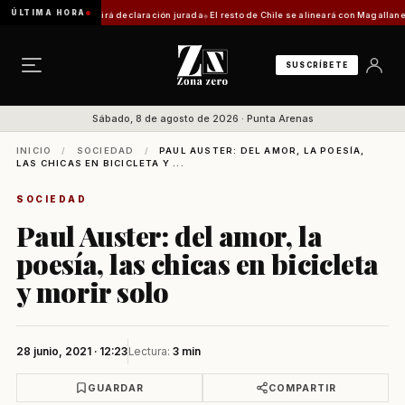
ÚLTIMA HORA
ámite requerirá declaración jurada
El resto de Chile se alineará con Magallanes: confirm
SUSCRÍBETE
Sábado, 8 de agosto de 2026 · Punta Arenas
INICIO
/
SOCIEDAD
/
PAUL AUSTER: DEL AMOR, LA POESÍA,
LAS CHICAS EN BICICLETA Y ...
SOCIEDAD
Paul Auster: del amor, la
poesía, las chicas en bicicleta
y morir solo
28 junio, 2021 · 12:23
Lectura:
3 min
GUARDAR
COMPARTIR