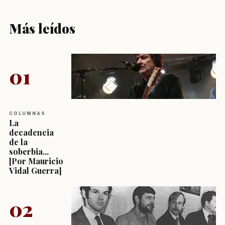
Más leídos
01
COLUMNAS
La
decadencia
de la
soberbia...
[Por Mauricio
Vidal Guerra]
02