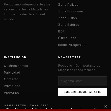
Zona Política
Periodismo independiente y de
vanguardia desde Magallanes.
Zona Economía
Informamos desde el fin del
Zona Visión
mundo.
Zona Estéreo
BDR
Último Pase
Radio Patagónica
INSTITUCIÓN
NEWSLETTER
Quiénes somos
Recibe lo más importante de
Magallanes cada mañana.
Publicidad
Contacto
Privacidad
Apóyanos
SUSCRIBIRME GRATIS
×
NEWSLETTER · ZONA ZERO
¿Te está gustando? Recibe lo mejor cada mañana en tu