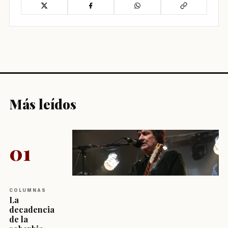
Más leídos
01
COLUMNAS
La
decadencia
de la