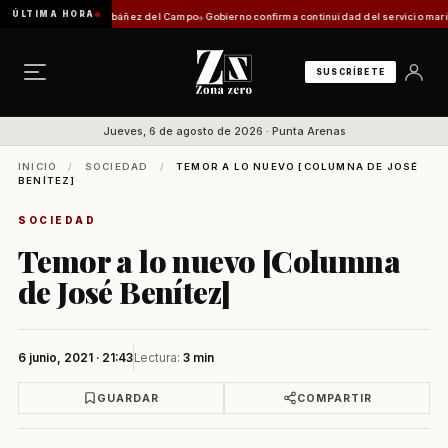
ÚLTIMA HORA
uerto Carlos Ibáñez del Campo
Gobierno confirma continuidad del servicio marítimo sub
SUSCRÍBETE
Jueves, 6 de agosto de 2026 · Punta Arenas
INICIO
/
SOCIEDAD
/
TEMOR A LO NUEVO [COLUMNA DE JOSÉ
BENÍTEZ]
SOCIEDAD
Temor a lo nuevo [Columna
de José Benítez]
6 junio, 2021 · 21:43
Lectura:
3 min
GUARDAR
COMPARTIR