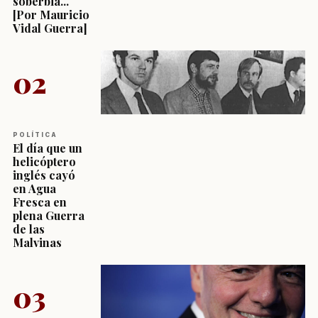
soberbia...
[Por Mauricio
Vidal Guerra]
02
POLÍTICA
El día que un
helicóptero
inglés cayó
en Agua
Fresca en
plena Guerra
de las
Malvinas
03