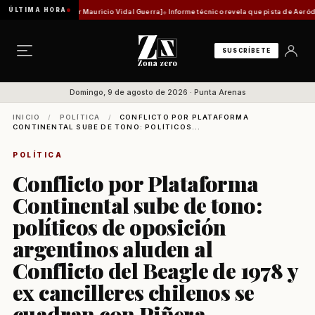
ÚLTIMA HORA
d histórica [Por Mauricio Vidal Guerra]
Informe técnico revela que pista de Aeródromo de 
SUSCRÍBETE
Domingo, 9 de agosto de 2026 · Punta Arenas
INICIO
/
POLÍTICA
/
CONFLICTO POR PLATAFORMA
CONTINENTAL SUBE DE TONO: POLÍTICOS...
POLÍTICA
Conflicto por Plataforma
Continental sube de tono:
políticos de oposición
argentinos aluden al
Conflicto del Beagle de 1978 y
ex cancilleres chilenos se
cuadran con Piñera