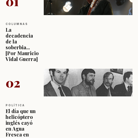
01
COLUMNAS
La
decadencia
de la
soberbia...
[Por Mauricio
Vidal Guerra]
02
POLÍTICA
El día que un
helicóptero
inglés cayó
en Agua
Fresca en