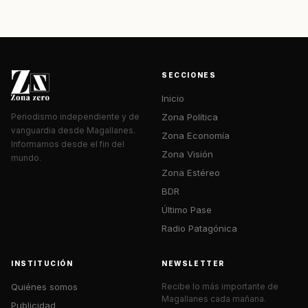
SECCIONES
Inicio
Zona Política
Periodismo independiente y de
vanguardia desde Magallanes.
Zona Economía
Informamos desde el fin del
Zona Visión
mundo.
Zona Estéreo
BDR
Último Pase
Radio Patagónica
INSTITUCIÓN
NEWSLETTER
Quiénes somos
Recibe lo más importante de
Magallanes cada mañana.
Publicidad