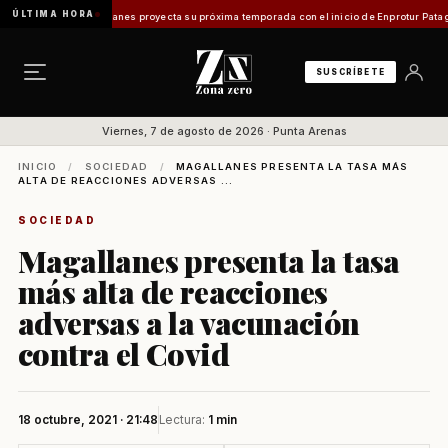
ÚLTIMA HORA
ismo en Magallanes proyecta su próxima temporada con el inicio de Enprotur Patagonia 2
SUSCRÍBETE
Viernes, 7 de agosto de 2026 · Punta Arenas
INICIO
/
SOCIEDAD
/
MAGALLANES PRESENTA LA TASA MÁS
ALTA DE REACCIONES ADVERSAS ...
SOCIEDAD
Magallanes presenta la tasa
más alta de reacciones
adversas a la vacunación
contra el Covid
18 octubre, 2021 · 21:48
Lectura:
1 min