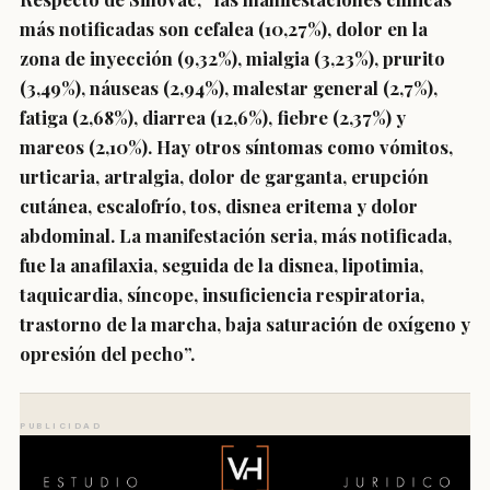
más notificadas son cefalea (10,27%), dolor en la
zona de inyección (9,32%), mialgia (3,23%), prurito
(3,49%), náuseas (2,94%), malestar general (2,7%),
fatiga (2,68%), diarrea (12,6%), fiebre (2,37%) y
mareos (2,10%). Hay otros síntomas como vómitos,
urticaria, artralgia, dolor de garganta, erupción
cutánea, escalofrío, tos, disnea eritema y dolor
abdominal. La manifestación seria, más notificada,
fue la anafilaxia, seguida de la disnea, lipotimia,
taquicardia, síncope, insuficiencia respiratoria,
trastorno de la marcha, baja saturación de oxígeno y
opresión del pecho”.
PUBLICIDAD