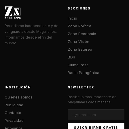
SECCIONES
Inicio
Zona Política
Periodismo independiente y de
vanguardia desde Magallanes.
Zona Economía
Informamos desde el fin del
Zona Visión
mundo.
Zona Estéreo
BDR
Último Pase
Radio Patagónica
INSTITUCIÓN
NEWSLETTER
Quiénes somos
Recibe lo más importante de
Magallanes cada mañana.
Publicidad
Contacto
Privacidad
Apóyanos
SUSCRIBIRME GRATIS