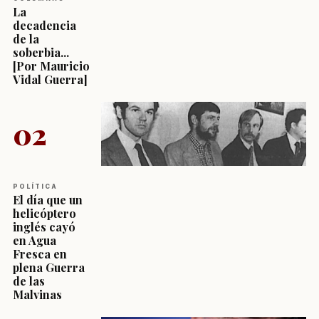
La
decadencia
de la
soberbia...
[Por Mauricio
Vidal Guerra]
02
POLÍTICA
El día que un
helicóptero
inglés cayó
en Agua
Fresca en
plena Guerra
de las
Malvinas