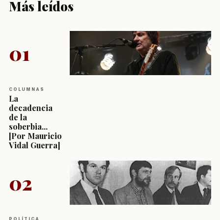
Más leídos
01
COLUMNAS
La
decadencia
de la
soberbia...
[Por Mauricio
Vidal Guerra]
02
POLÍTICA