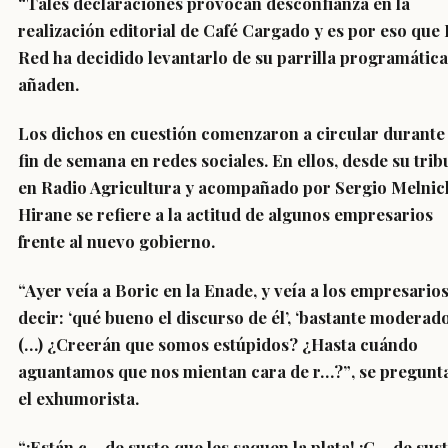
“Tales declaraciones provocan desconfianza en la
realización editorial de Café Cargado
y es por eso que
Red ha decidido levantarlo de su parrilla programática
añaden.
Los dichos en cuestión comenzaron a circular durante 
fin de semana en redes sociales. En ellos, desde su tri
en Radio Agricultura y acompañado por
Sergio Melnic
Hirane se refiere a la actitud de algunos empresarios
frente al nuevo gobierno.
“Ayer veía a Boric en la Enade, y veía a los empresario
decir: ‘qué bueno el discurso de él’, ‘bastante moderado
(…)
¿Creerán que somos estúpidos? ¿Hasta cuándo
aguantamos que nos mientan cara de r…?”
, se pregunt
el exhumorista.
“¡Están c… de susto que les saquen la plata! ¡C… de sus