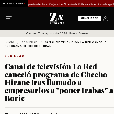
ÚLTIMA HORA
a: trámite requerirá declaración jurada
El resto de Chile se alineará con Magallanes: co
SUSCRÍBETE
Viernes, 7 de agosto de 2026 · Punta Arenas
INICIO
/
SOCIEDAD
/
CANAL DE TELEVISIÓN LA RED CANCELÓ
PROGRAMA DE CHECHO HIRANE...
SOCIEDAD
Canal de televisión La Red
canceló programa de Checho
Hirane tras llamado a
empresarios a "poner trabas" a
Boric