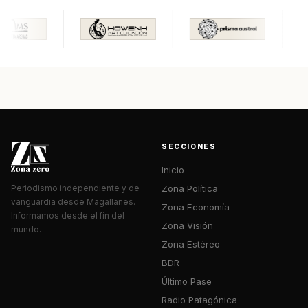
SECCIONES
Inicio
Zona Política
Periodismo independiente y de
vanguardia desde Magallanes.
Zona Economía
Informamos desde el fin del
Zona Visión
mundo.
Zona Estéreo
BDR
Último Pase
Radio Patagónica