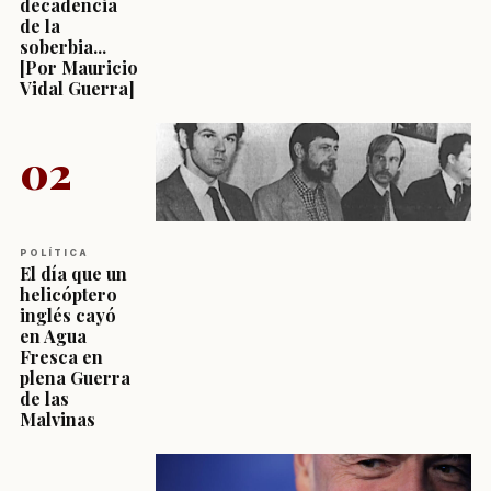
decadencia
de la
soberbia...
[Por Mauricio
Vidal Guerra]
02
POLÍTICA
El día que un
helicóptero
inglés cayó
en Agua
Fresca en
plena Guerra
de las
Malvinas