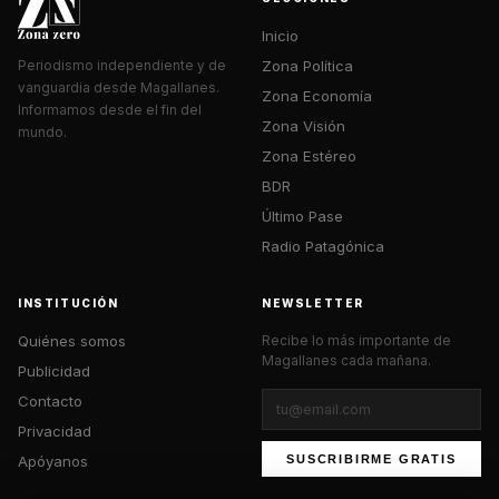
Inicio
Zona Política
Periodismo independiente y de
vanguardia desde Magallanes.
Zona Economía
Informamos desde el fin del
Zona Visión
mundo.
Zona Estéreo
BDR
Último Pase
Radio Patagónica
INSTITUCIÓN
NEWSLETTER
Quiénes somos
Recibe lo más importante de
Magallanes cada mañana.
Publicidad
Contacto
Privacidad
Apóyanos
SUSCRIBIRME GRATIS