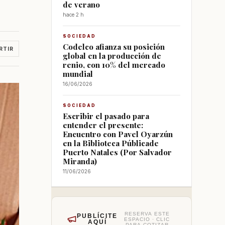
de verano
hace 2 h
SOCIEDAD
Codelco afianza su posición
RTIR
global en la producción de
renio, con 10% del mercado
mundial
16/06/2026
SOCIEDAD
Escribir el pasado para
entender el presente:
Encuentro con Pavel Oyarzún
en la Biblioteca Públicade
Puerto Natales (Por Salvador
Miranda)
11/06/2026
RESERVA ESTE
PUBLÍCITE
ESPACIO · CLIC
AQUÍ
PARA COTIZAR