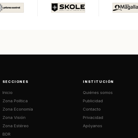
SECCIONES
INSTITUCIÓN
Inicio
Quiénes somos
Zona Política
Publicidad
Zona Economía
Contacto
Zona Visión
Privacidad
Zona Estéreo
Apóyanos
BDR