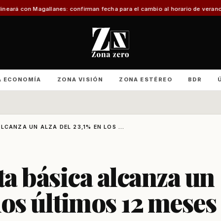
anes: confirman fecha para el cambio al horario de verano
Con foco en infra
A ECONOMÍA
ZONA VISIÓN
ZONA ESTÉREO
BDR
LCANZA UN ALZA DEL 23,1% EN LOS ...
ta básica alcanza un
 los últimos 12 meses