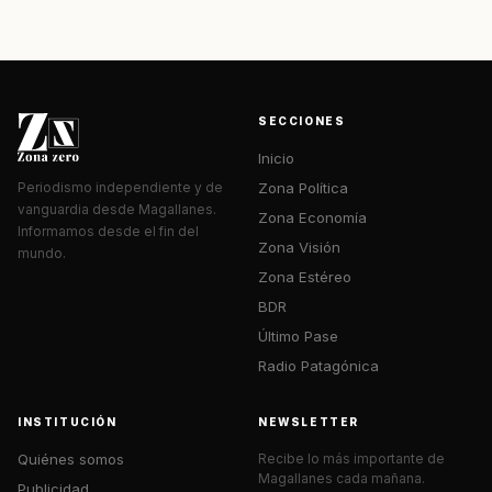
SECCIONES
Inicio
Zona Política
Periodismo independiente y de
vanguardia desde Magallanes.
Zona Economía
Informamos desde el fin del
Zona Visión
mundo.
Zona Estéreo
BDR
Último Pase
Radio Patagónica
INSTITUCIÓN
NEWSLETTER
Quiénes somos
Recibe lo más importante de
Magallanes cada mañana.
Publicidad