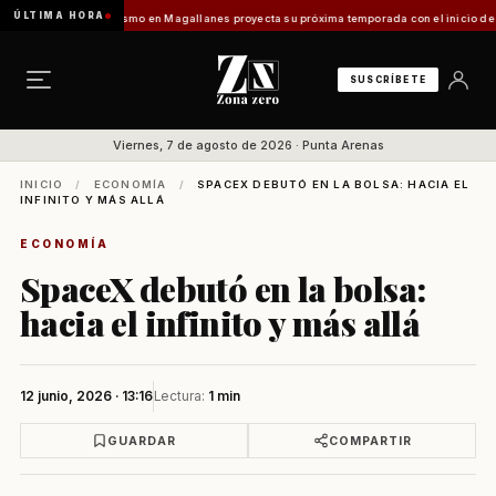
ÚLTIMA HORA
es Vladilo]
Turismo en Magallanes proyecta su próxima temporada con el inicio de Enpro
SUSCRÍBETE
Viernes, 7 de agosto de 2026 · Punta Arenas
INICIO
/
ECONOMÍA
/
SPACEX DEBUTÓ EN LA BOLSA: HACIA EL
INFINITO Y MÁS ALLÁ
ECONOMÍA
SpaceX debutó en la bolsa:
hacia el infinito y más allá
12 junio, 2026 · 13:16
Lectura:
1 min
GUARDAR
COMPARTIR