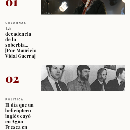
01
COLUMNAS
La
decadencia
de la
soberbia...
[Por Mauricio
Vidal Guerra]
02
POLÍTICA
El día que un
helicóptero
inglés cayó
en Agua
Fresca en