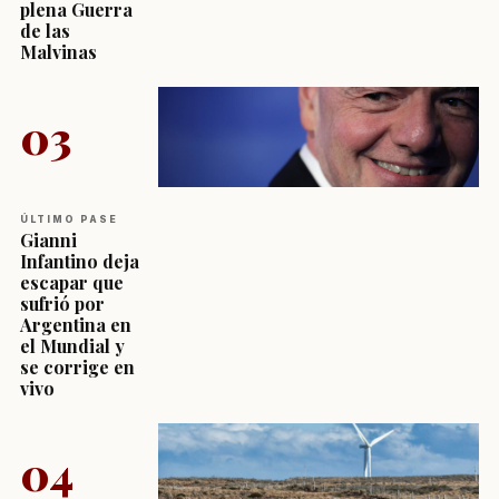
plena Guerra
de las
Malvinas
03
ÚLTIMO PASE
Gianni
Infantino deja
escapar que
sufrió por
Argentina en
el Mundial y
se corrige en
vivo
04