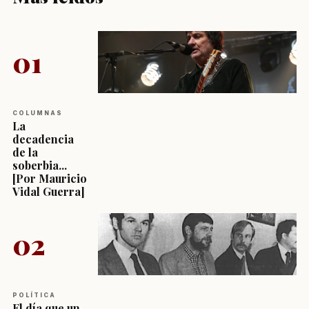
01
COLUMNAS
La
decadencia
de la
soberbia...
[Por Mauricio
Vidal Guerra]
02
POLÍTICA
El día que un