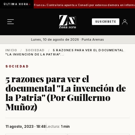
ÚLTIMA HORA
icitación de Zona Franca
Contraloría apunta a Conadi por extensa demora en informe coste
SUSCRÍBETE
Lunes, 10 de agosto de 2026 · Punta Arenas
INICIO
/
SOCIEDAD
/
5 RAZONES PARA VER EL DOCUMENTAL
"LA INVENCIÓN DE LA PATRIA"...
SOCIEDAD
5 razones para ver el
documental "La invención de
la Patria" (Por Guillermo
Muñoz)
11 agosto, 2023 · 18:48
Lectura:
1 min