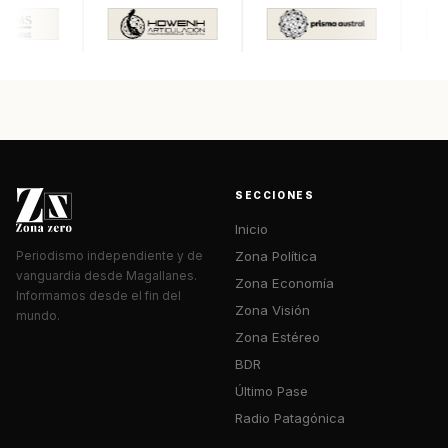
SECCIONES
Inicio
Zona Política
Periodismo independiente y de
vanguardia desde Magallanes.
Zona Economía
Informamos desde el fin del
Zona Visión
mundo.
Zona Estéreo
BDR
Último Pase
Radio Patagónica