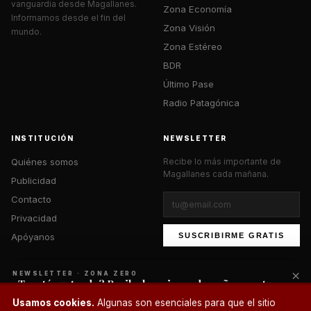
vanguardia desde Magallanes.
Zona Economía
Informamos desde el fin del
Zona Visión
mundo.
Zona Estéreo
BDR
Último Pase
Radio Patagónica
INSTITUCIÓN
NEWSLETTER
Quiénes somos
Recibe lo más importante de
Magallanes cada mañana.
Publicidad
Contacto
Privacidad
Apóyanos
SUSCRIBIRME GRATIS
×
NEWSLETTER · ZONA ZERO
¿Te está gustando? Recibe lo mejor cada mañana en tu
correo.
© 2026 Zona Zero Media. Todos los derechos reservados.
Usamos cookies.
Algunas son esenciales para que el sitio