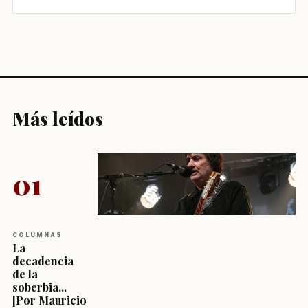
Más leídos
01
COLUMNAS
La
decadencia
de la
soberbia...
[Por Mauricio