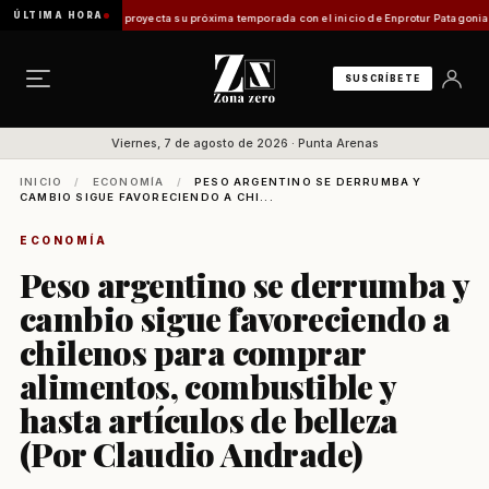
ÚLTIMA HORA
n Magallanes proyecta su próxima temporada con el inicio de Enprotur Patagonia 2026
Ae
SUSCRÍBETE
Viernes, 7 de agosto de 2026 · Punta Arenas
INICIO
/
ECONOMÍA
/
PESO ARGENTINO SE DERRUMBA Y
CAMBIO SIGUE FAVORECIENDO A CHI...
ECONOMÍA
Peso argentino se derrumba y
cambio sigue favoreciendo a
chilenos para comprar
alimentos, combustible y
hasta artículos de belleza
(Por Claudio Andrade)