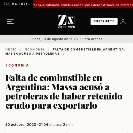
ÚLTIMA HORA
tación de Zona Franca
Contraloría apunta a Conadi por extensa demora en informe costero 
SUSCRÍBETE
Lunes, 10 de agosto de 2026 · Punta Arenas
INICIO
/
ECONOMÍA
/
FALTA DE COMBUSTIBLE EN ARGENTINA:
MASSA ACUSÓ A PETROLERAS ...
ECONOMÍA
Falta de combustible en
Argentina: Massa acusó a
petroleras de haber retenido
crudo para exportarlo
30 octubre, 2023 · 21:04
Lectura:
2 min