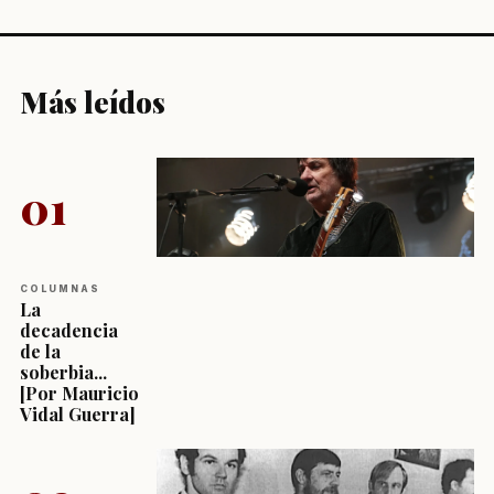
Más leídos
01
COLUMNAS
La
decadencia
de la
soberbia...
[Por Mauricio
Vidal Guerra]