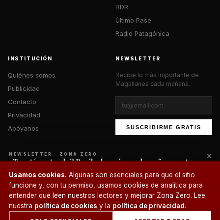
BDR
Último Pase
Radio Patagónica
INSTITUCIÓN
NEWSLETTER
Quiénes somos
Recibe lo más importante de
Magallanes cada mañana.
Publicidad
Contacto
Privacidad
Apóyanos
SUSCRIBIRME GRATIS
×
NEWSLETTER · ZONA ZERO
¿Te está gustando? Recibe lo mejor cada mañana en tu
correo.
© 2026 Zona Zero Media. Todos los derechos reservados.
Usamos cookies.
Algunas son esenciales para que el sitio
¿Un café?
funcione y, con tu permiso, usamos cookies de analítica para
SUSCRIBIRME
entender qué leen nuestros lectores y mejorar Zona Zero. Lee
nuestra
política de cookies
y la
política de privacidad
.