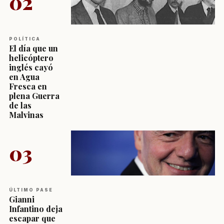
02
POLÍTICA
El día que un
helicóptero
inglés cayó
en Agua
Fresca en
plena Guerra
de las
Malvinas
03
ÚLTIMO PASE
Gianni
Infantino deja
escapar que