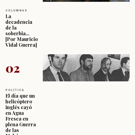
COLUMNAS
La
decadencia
de la
soberbia...
[Por Mauricio
Vidal Guerra]
02
POLÍTICA
El día que un
helicóptero
inglés cayó
en Agua
Fresca en
plena Guerra
de las