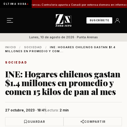
ÚLTIMA HORA
ación de Zona Franca
Contraloría apunta a Conadi por extensa demora en informe costero k
SUSCRÍBETE
Lunes, 10 de agosto de 2026 · Punta Arenas
INICIO
/
SOCIEDAD
/
INE: HOGARES CHILENOS GASTAN $1.4
MILLONES EN PROMEDIO Y COM...
SOCIEDAD
INE: Hogares chilenos gastan
$1.4 millones en promedio y
comen 15 kilos de pan al mes
27 octubre, 2023 · 18:41
Lectura:
2 min
GUARDAR
COMPARTIR