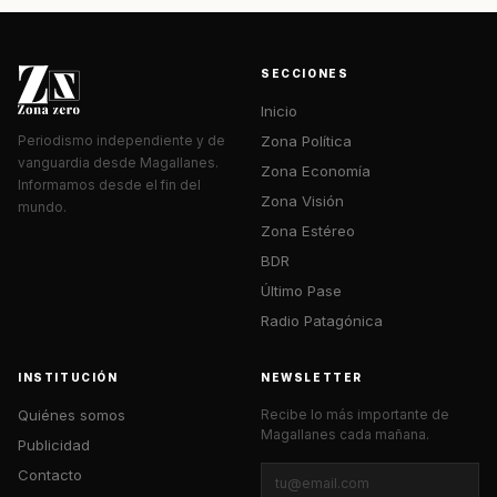
SECCIONES
Inicio
Zona Política
Periodismo independiente y de
vanguardia desde Magallanes.
Zona Economía
Informamos desde el fin del
Zona Visión
mundo.
Zona Estéreo
BDR
Último Pase
Radio Patagónica
INSTITUCIÓN
NEWSLETTER
Quiénes somos
Recibe lo más importante de
Magallanes cada mañana.
Publicidad
Contacto