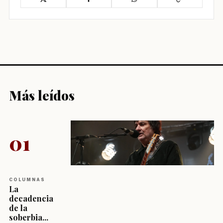
Más leídos
01
COLUMNAS
La
decadencia
de la
soberbia...