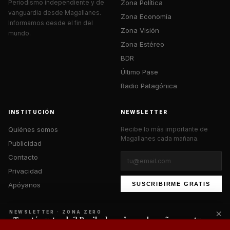
Zona Política
Periodismo independiente y de
vanguardia desde Magallanes.
Zona Economía
Informamos desde el fin del
Zona Visión
mundo.
Zona Estéreo
BDR
Último Pase
Radio Patagónica
INSTITUCIÓN
NEWSLETTER
Quiénes somos
Recibe lo más importante de
Magallanes cada mañana.
Publicidad
Contacto
Privacidad
Apóyanos
SUSCRIBIRME GRATIS
×
NEWSLETTER · ZONA ZERO
¿Te está gustando? Recibe lo mejor cada mañana en tu
correo.
© 2026 Zona Zero Media. Todos los derechos reservados.