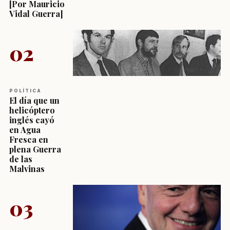
[Por Mauricio
Vidal Guerra]
02
POLÍTICA
El día que un
helicóptero
inglés cayó
en Agua
Fresca en
plena Guerra
de las
Malvinas
03