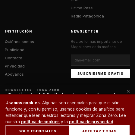
Último Pase
Radio Patagónica
INSTITUCIÓN
NEWSLETTER
Quiénes somos
Recibe lo más importante de
Magallanes cada mañana.
Publicidad
Contacto
Privacidad
Apóyanos
SUSCRIBIRME GRATIS
×
NEWSLETTER · ZONA ZERO
¿Te está gustando? Recibe lo mejor cada mañana en tu
correo.
© 2026 Zona Zero Media. Todos los derechos reservados.
Usamos cookies.
Algunas son esenciales para que el sitio
¿Un café?
funcione y, con tu permiso, usamos cookies de analítica para
SUSCRIBIRME
entender qué leen nuestros lectores y mejorar Zona Zero. Lee
nuestra
política de cookies
y la
política de privacidad
.
SOLO ESENCIALES
ACEPTAR TODAS