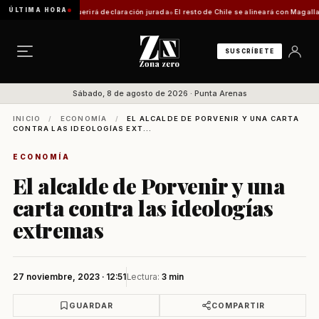
ÚLTIMA HORA
: trámite requerirá declaración jurada
El resto de Chile se alineará con Magallanes: con
SUSCRÍBETE
Sábado, 8 de agosto de 2026 · Punta Arenas
INICIO
/
ECONOMÍA
/
EL ALCALDE DE PORVENIR Y UNA CARTA
CONTRA LAS IDEOLOGÍAS EXT...
ECONOMÍA
El alcalde de Porvenir y una
carta contra las ideologías
extremas
27 noviembre, 2023 · 12:51
Lectura:
3 min
GUARDAR
COMPARTIR