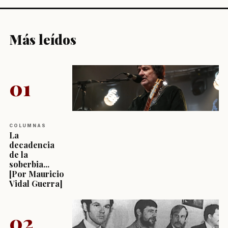
Más leídos
01
COLUMNAS
La
decadencia
de la
soberbia...
[Por Mauricio
Vidal Guerra]
02