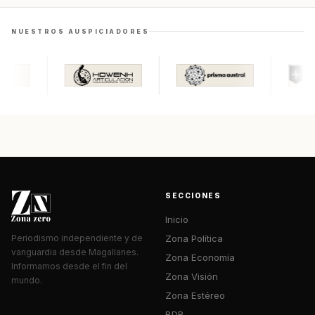
NUESTROS AUSPICIADORES
SECCIONES
Inicio
Zona Política
Periodismo independiente y de
vanguardia desde Magallanes.
Zona Economía
Informamos desde el fin del
Zona Visión
mundo.
Zona Estéreo
BDR