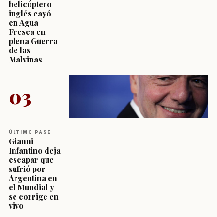
helicóptero
inglés cayó
en Agua
Fresca en
plena Guerra
de las
Malvinas
03
ÚLTIMO PASE
Gianni
Infantino deja
escapar que
sufrió por
Argentina en
el Mundial y
se corrige en
vivo