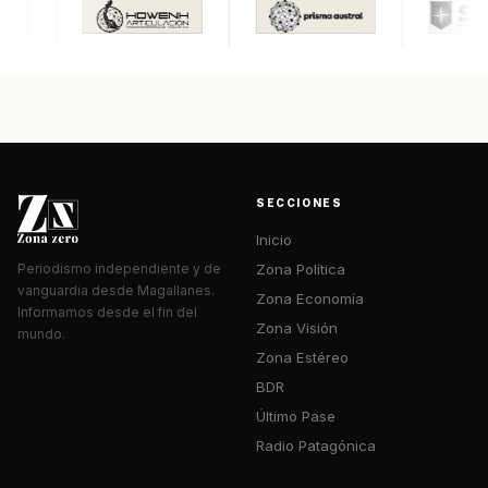
SECCIONES
Inicio
Zona Política
Periodismo independiente y de
vanguardia desde Magallanes.
Zona Economía
Informamos desde el fin del
Zona Visión
mundo.
Zona Estéreo
BDR
Último Pase
Radio Patagónica