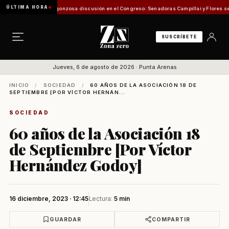
ÚLTIMA HORA
 Pesca
Vergonzosa discusión en el Congreso: Senadoras Campillai y Flores se enfrentaro
SUSCRÍBETE
Jueves, 6 de agosto de 2026 · Punta Arenas
INICIO
/
SOCIEDAD
/
60 AÑOS DE LA ASOCIACIÓN 18 DE
SEPTIEMBRE [POR VÍCTOR HERNÁN...
SOCIEDAD
60 años de la Asociación 18
de Septiembre [Por Víctor
Hernández Godoy]
16 diciembre, 2023 · 12:45
Lectura:
5 min
GUARDAR
COMPARTIR