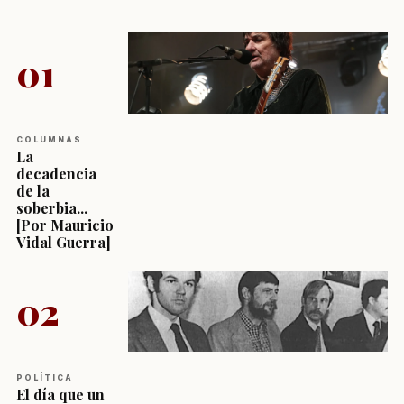
01
COLUMNAS
La
decadencia
de la
soberbia...
[Por Mauricio
Vidal Guerra]
02
POLÍTICA
El día que un