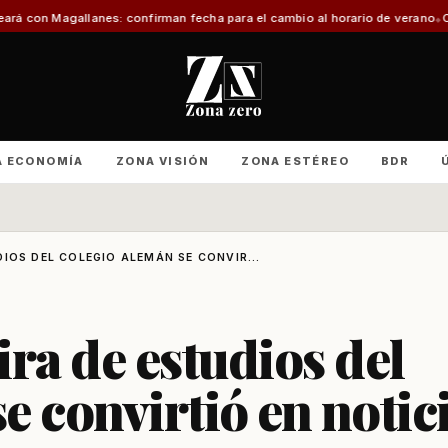
n fecha para el cambio al horario de verano
Con foco en infraestructura y c
A ECONOMÍA
ZONA VISIÓN
ZONA ESTÉREO
BDR
IOS DEL COLEGIO ALEMÁN SE CONVIR...
ira de estudios del
e convirtió en notic