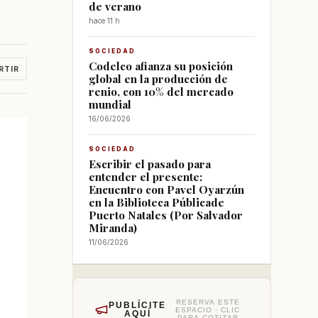
de verano
hace 11 h
SOCIEDAD
Codelco afianza su posición
RTIR
global en la producción de
renio, con 10% del mercado
mundial
16/06/2026
SOCIEDAD
Escribir el pasado para
entender el presente:
Encuentro con Pavel Oyarzún
en la Biblioteca Públicade
Puerto Natales (Por Salvador
Miranda)
11/06/2026
RESERVA ESTE
PUBLÍCITE
ESPACIO · CLIC
AQUÍ
PARA COTIZAR