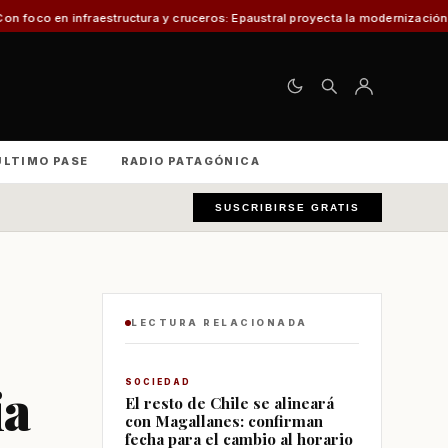
ruceros: Epaustral proyecta la modernización portuaria para el desarrollo e
ÚLTIMO PASE
RADIO PATAGÓNICA
SUSCRIBIRSE GRATIS
LECTURA RELACIONADA
ia
SOCIEDAD
El resto de Chile se alineará
con Magallanes: confirman
fecha para el cambio al horario