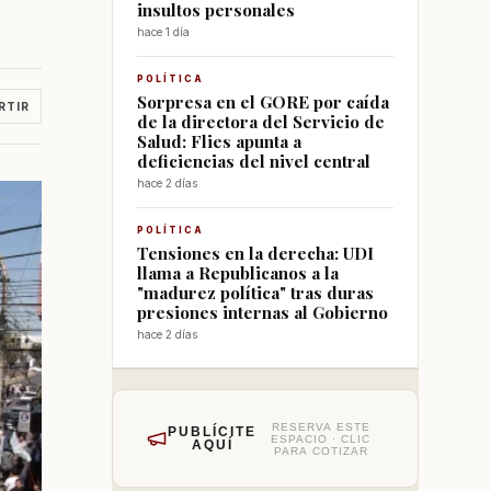
insultos personales
hace 1 día
POLÍTICA
Sorpresa en el GORE por caída
RTIR
de la directora del Servicio de
Salud: Flies apunta a
deficiencias del nivel central
hace 2 días
POLÍTICA
Tensiones en la derecha: UDI
llama a Republicanos a la
"madurez política" tras duras
presiones internas al Gobierno
hace 2 días
RESERVA ESTE
PUBLÍCITE
ESPACIO · CLIC
AQUÍ
PARA COTIZAR