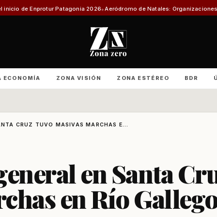
Patagonia 2026
Aeródromo de Natales: Organizaciones productivas exigen 
A ECONOMÍA
ZONA VISIÓN
ZONA ESTÉREO
BDR
ANTA CRUZ TUVO MASIVAS MARCHAS E...
general en Santa Cr
chas en Río Galleg