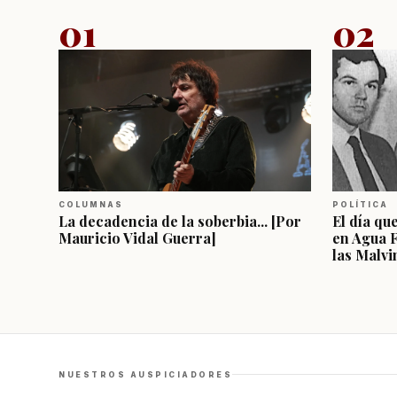
01
02
COLUMNAS
POLÍTICA
La decadencia de la soberbia... [Por
El día qu
Mauricio Vidal Guerra]
en Agua 
las Malvi
NUESTROS AUSPICIADORES