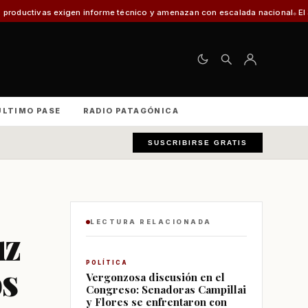
informe técnico y amenazan con escalada nacional
El 30% de los vehículos
ÚLTIMO PASE
RADIO PATAGÓNICA
SUSCRIBIRSE GRATIS
LECTURA RELACIONADA
uz
os
POLÍTICA
Vergonzosa discusión en el
Congreso: Senadoras Campillai
y Flores se enfrentaron con