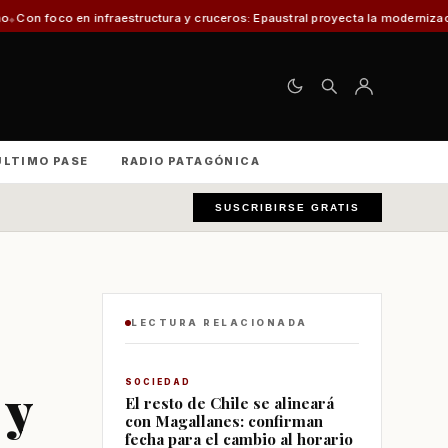
estructura y cruceros: Epaustral proyecta la modernización portuaria para e
ÚLTIMO PASE
RADIO PATAGÓNICA
SUSCRIBIRSE GRATIS
LECTURA RELACIONADA
 y
SOCIEDAD
El resto de Chile se alineará
con Magallanes: confirman
fecha para el cambio al horario