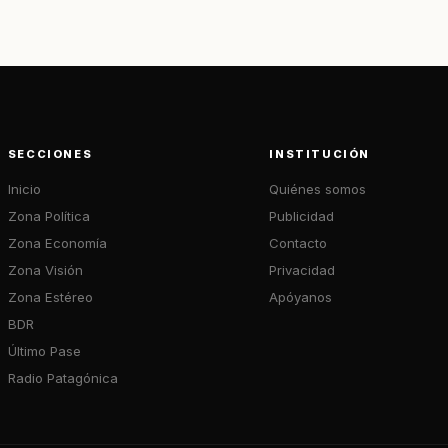
SECCIONES
INSTITUCIÓN
Inicio
Quiénes somos
Zona Política
Publicidad
Zona Economía
Contacto
Zona Visión
Privacidad
Zona Estéreo
Apóyanos
BDR
Último Pase
Radio Patagónica