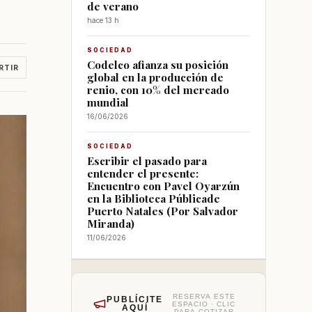
de verano
hace 13 h
SOCIEDAD
Codelco afianza su posición
RTIR
global en la producción de
renio, con 10% del mercado
mundial
16/06/2026
SOCIEDAD
Escribir el pasado para
entender el presente:
Encuentro con Pavel Oyarzún
en la Biblioteca Públicade
Puerto Natales (Por Salvador
Miranda)
11/06/2026
RESERVA ESTE
PUBLÍCITE
ESPACIO · CLIC
AQUÍ
PARA COTIZAR