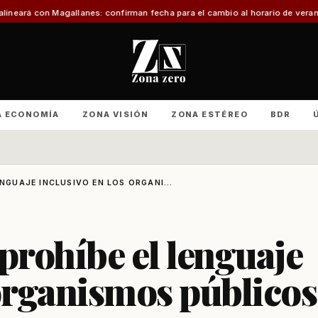
anes: confirman fecha para el cambio al horario de verano
Con foco en infra
A ECONOMÍA
ZONA VISIÓN
ZONA ESTÉREO
BDR
ENGUAJE INCLUSIVO EN LOS ORGANI...
prohíbe el lenguaje
 organismos públicos