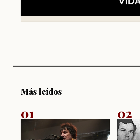
Más leídos
01
02