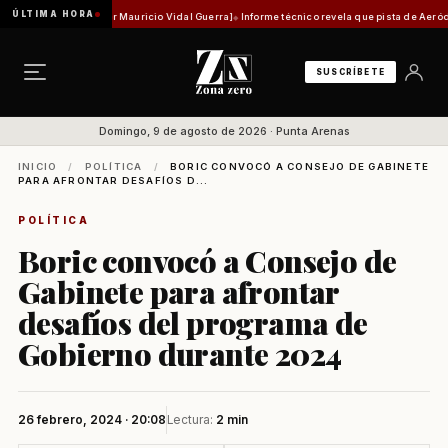
ÚLTIMA HORA
d histórica [Por Mauricio Vidal Guerra]
Informe técnico revela que pista de Aeródromo de
SUSCRÍBETE
Domingo, 9 de agosto de 2026 · Punta Arenas
INICIO
/
POLÍTICA
/
BORIC CONVOCÓ A CONSEJO DE GABINETE
PARA AFRONTAR DESAFÍOS D...
POLÍTICA
Boric convocó a Consejo de
Gabinete para afrontar
desafíos del programa de
Gobierno durante 2024
26 febrero, 2024 · 20:08
Lectura:
2 min