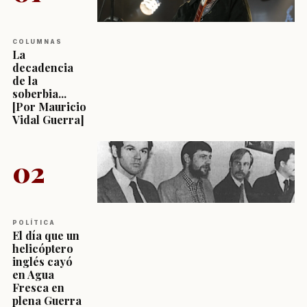
COLUMNAS
La
decadencia
de la
soberbia...
[Por Mauricio
Vidal Guerra]
02
POLÍTICA
El día que un
helicóptero
inglés cayó
en Agua
Fresca en
plena Guerra