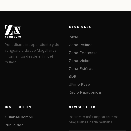
SECCIONES
Inicio
Zona Política
Periodismo independiente y de
vanguardia desde Magallanes.
Zona Economía
Informamos desde el fin del
Zona Visión
mundo.
Zona Estéreo
BDR
Último Pase
Radio Patagónica
INSTITUCIÓN
NEWSLETTER
Quiénes somos
Recibe lo más importante de
Magallanes cada mañana.
Publicidad