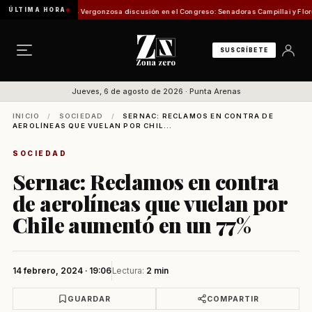
ÚLTIMA HORA
sión de Pesca
Vergonzosa discusión en el Congreso: Senadoras Campillai y Flores se enf
SUSCRÍBETE
Jueves, 6 de agosto de 2026 · Punta Arenas
INICIO
/
SOCIEDAD
/
SERNAC: RECLAMOS EN CONTRA DE
AEROLÍNEAS QUE VUELAN POR CHIL...
SOCIEDAD
Sernac: Reclamos en contra
de aerolíneas que vuelan por
Chile aumentó en un 77%
14 febrero, 2024 · 19:06
Lectura:
2 min
GUARDAR
COMPARTIR