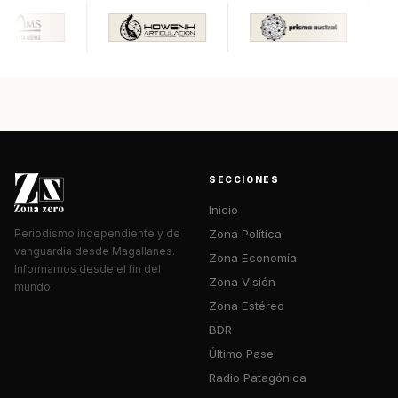
SECCIONES
Inicio
Zona Política
Periodismo independiente y de
vanguardia desde Magallanes.
Zona Economía
Informamos desde el fin del
Zona Visión
mundo.
Zona Estéreo
BDR
Último Pase
Radio Patagónica