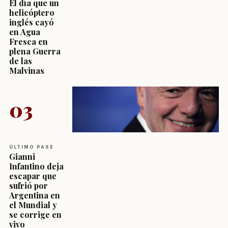
El día que un
helicóptero
inglés cayó
en Agua
Fresca en
plena Guerra
de las
Malvinas
03
ÚLTIMO PASE
Gianni
Infantino deja
escapar que
sufrió por
Argentina en
el Mundial y
se corrige en
vivo