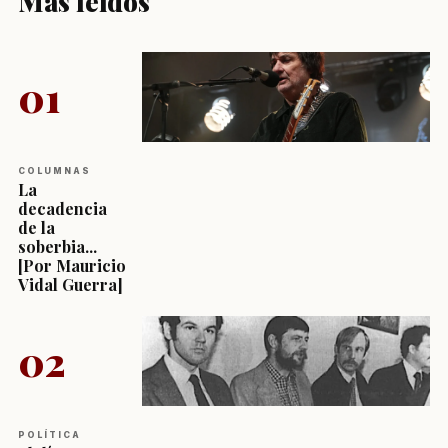
Más leídos
01
COLUMNAS
La
decadencia
de la
soberbia...
[Por Mauricio
Vidal Guerra]
02
POLÍTICA