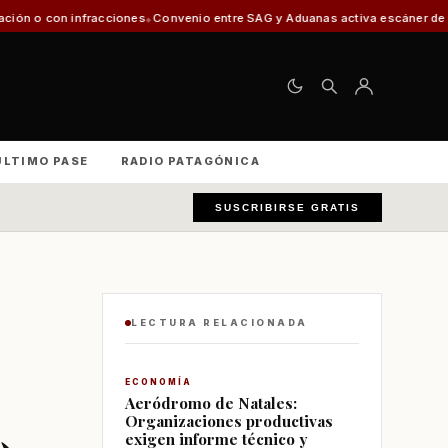
nes
Convenio entre SAG y Aduanas activa escáner de rayos X en el Aeropu
ÚLTIMO PASE
RADIO PATAGÓNICA
SUSCRIBIRSE GRATIS
LECTURA RELACIONADA
ECONOMÍA
Aeródromo de Natales:
Organizaciones productivas
exigen informe técnico y