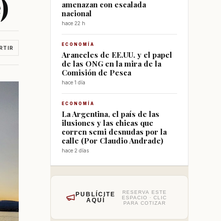
)
amenazan con escalada
nacional
hace 22 h
ECONOMÍA
RTIR
Aranceles de EE.UU. y el papel
de las ONG en la mira de la
Comisión de Pesca
hace 1 día
ECONOMÍA
La Argentina, el país de las
ilusiones y las chicas que
corren semi desnudas por la
calle (Por Claudio Andrade)
hace 2 días
RESERVA ESTE
PUBLÍCITE
ESPACIO · CLIC
AQUÍ
PARA COTIZAR