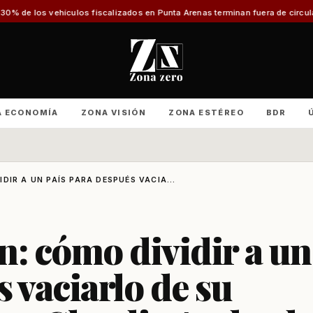
 fiscalizados en Punta Arenas terminan fuera de circulación o con infraccio
A ECONOMÍA
ZONA VISIÓN
ZONA ESTÉREO
BDR
DIR A UN PAÍS PARA DESPUÉS VACIA...
n: cómo dividir a un
 vaciarlo de su