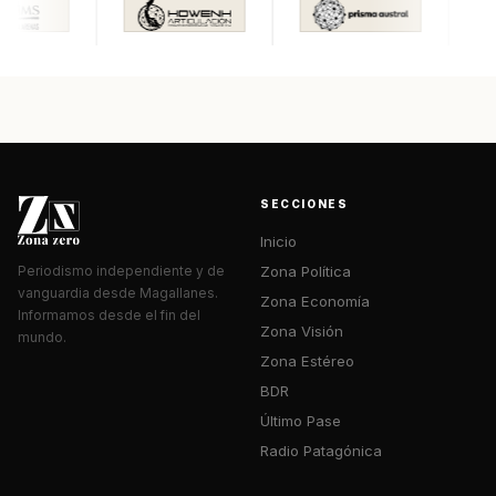
SECCIONES
Inicio
Zona Política
Periodismo independiente y de
vanguardia desde Magallanes.
Zona Economía
Informamos desde el fin del
Zona Visión
mundo.
Zona Estéreo
BDR
Último Pase
Radio Patagónica