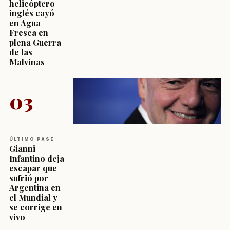
helicóptero
inglés cayó
en Agua
Fresca en
plena Guerra
de las
Malvinas
03
ÚLTIMO PASE
Gianni
Infantino deja
escapar que
sufrió por
Argentina en
el Mundial y
se corrige en
vivo