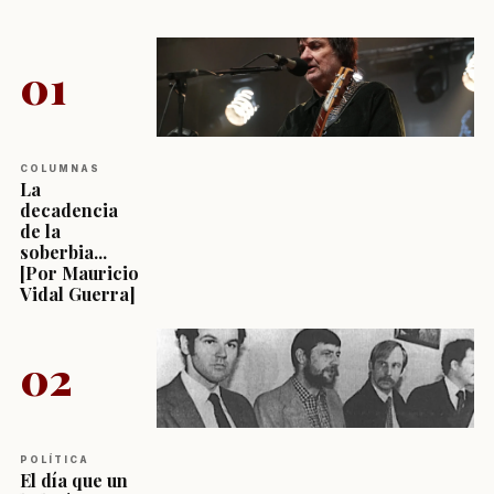
01
COLUMNAS
La
decadencia
de la
soberbia...
[Por Mauricio
Vidal Guerra]
02
POLÍTICA
El día que un