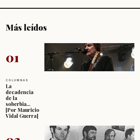
Más leídos
01
COLUMNAS
La
decadencia
de la
soberbia...
[Por Mauricio
Vidal Guerra]
02