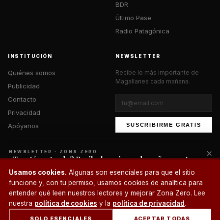
BDR
Último Pase
Radio Patagónica
INSTITUCIÓN
NEWSLETTER
Quiénes somos
Recibe lo más importante de
Magallanes cada mañana.
Publicidad
Contacto
Privacidad
Apóyanos
SUSCRIBIRME GRATIS
×
NEWSLETTER · ZONA ZERO
¿Te está gustando? Recibe lo mejor cada mañana en tu
correo.
© 2026 Zona Zero Media. Todos los derechos reservados.
Usamos cookies.
Algunas son esenciales para que el sitio
¿Un café?
funcione y, con tu permiso, usamos cookies de analítica para
SUSCRIBIRME
entender qué leen nuestros lectores y mejorar Zona Zero. Lee
nuestra
política de cookies
y la
política de privacidad
.
SOLO ESENCIALES
ACEPTAR TODAS