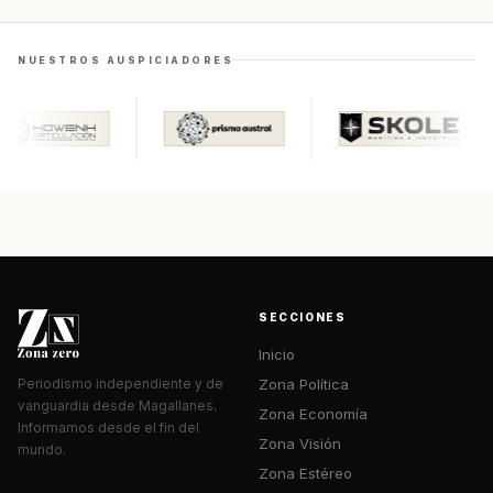
NUESTROS AUSPICIADORES
SECCIONES
Inicio
Zona Política
Periodismo independiente y de
vanguardia desde Magallanes.
Zona Economía
Informamos desde el fin del
Zona Visión
mundo.
Zona Estéreo