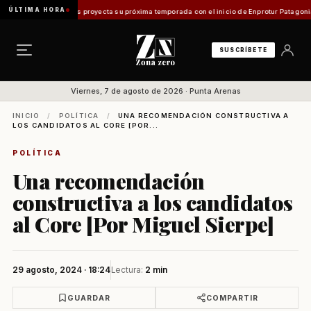
ÚLTIMA HORA
 en Magallanes proyecta su próxima temporada con el inicio de Enprotur Patagonia 2026
SUSCRÍBETE
Viernes, 7 de agosto de 2026 · Punta Arenas
INICIO
/
POLÍTICA
/
UNA RECOMENDACIÓN CONSTRUCTIVA A
LOS CANDIDATOS AL CORE [POR...
POLÍTICA
Una recomendación
constructiva a los candidatos
al Core [Por Miguel Sierpe]
29 agosto, 2024 · 18:24
Lectura:
2 min
GUARDAR
COMPARTIR