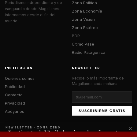
Zona Política
Periodismo independiente y de
vanguardia desde Magallanes.
Zona Economía
Informamos desde el fin del
Zona Visión
mundo.
Zona Estéreo
BDR
Último Pase
Radio Patagónica
INSTITUCIÓN
NEWSLETTER
Quiénes somos
Recibe lo más importante de
Magallanes cada mañana.
Publicidad
Contacto
Privacidad
Apóyanos
SUSCRIBIRME GRATIS
×
NEWSLETTER · ZONA ZERO
¿Te está gustando? Recibe lo mejor cada mañana en tu