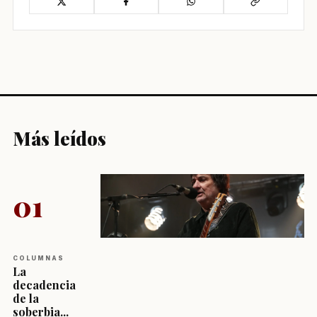
Más leídos
01
COLUMNAS
La
decadencia
de la
soberbia...