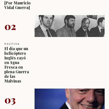
[Por Mauricio
Vidal Guerra]
02
POLÍTICA
El día que un
helicóptero
inglés cayó
en Agua
Fresca en
plena Guerra
de las
Malvinas
03