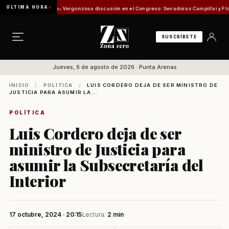
ÚLTIMA HORA
misión de Pesca
Vergonzosa discusión en el Congreso: Senadoras Campillai y Flores se 
SUSCRÍBETE
Jueves, 6 de agosto de 2026 · Punta Arenas
INICIO
/
POLÍTICA
/
LUIS CORDERO DEJA DE SER MINISTRO DE
JUSTICIA PARA ASUMIR LA...
POLÍTICA
Luis Cordero deja de ser
ministro de Justicia para
asumir la Subsecretaría del
Interior
17 octubre, 2024 · 20:15
Lectura:
2 min