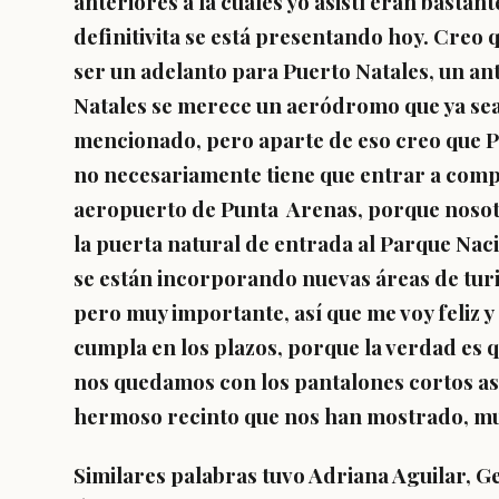
anteriores a la cuales yo asistí eran basta
definitivita se está presentando hoy. Creo q
ser un adelanto para Puerto Natales, un an
Natales se merece un aeródromo que ya sea
mencionado, pero aparte de eso creo que Pu
no necesariamente tiene que entrar a compe
aeropuerto de Punta Arenas, porque nosot
la puerta natural de entrada al Parque Naci
se están incorporando nuevas áreas de turi
pero muy importante, así que me voy feliz y 
cumpla en los plazos, porque la verdad es qu
nos quedamos con los pantalones cortos así
hermoso recinto que nos han mostrado, muy 
Similares palabras tuvo Adriana Aguilar, 