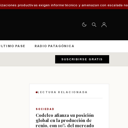
vas exigen informe técnico y amenazan con escalada nacional
El 30% de l
ÚLTIMO PASE
RADIO PATAGÓNICA
SUSCRIBIRSE GRATIS
LECTURA RELACIONADA
SOCIEDAD
Codelco afianza su posición
global en la producción de
renio, con 10% del mercado