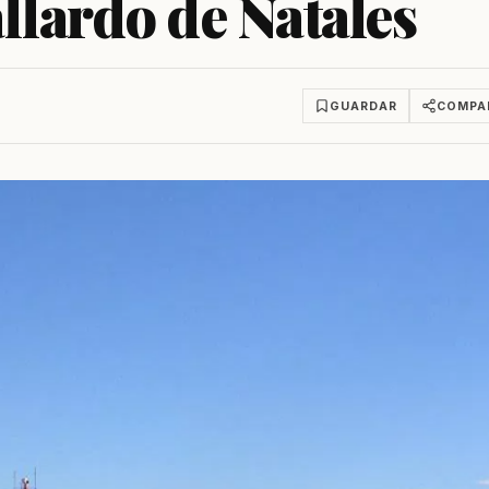
llardo de Natales
GUARDAR
COMPA