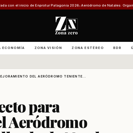
e Enprotur Patagonia 2026
Aeródromo de Natales: Organizaciones producti
A ECONOMÍA
ZONA VISIÓN
ZONA ESTÉREO
BDR
EJORAMIENTO DEL AERÓDROMO TENIENTE...
ecto para
el Aeródromo