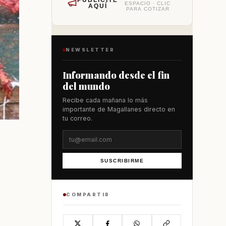
PUBLÍCITE
ESPACIO · CLIC
AQUÍ
PARA COTIZAR
NEWSLETTER
Informando desde el fin
del mundo
Recibe cada mañana lo más
importante de Magallanes directo en
tu correo.
SUSCRIBIRME
COMPARTIR