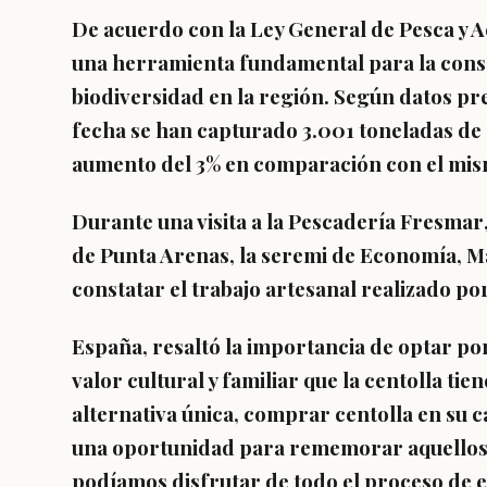
De acuerdo con la
Ley General de Pesca y A
una herramienta fundamental para la conse
biodiversidad en la región. Según datos pr
fecha se han capturado
3.001 toneladas de 
aumento del
3%
en comparación con el mis
Durante una visita a la
Pescadería Fresmar
de Punta Arenas, la
seremi de Economía
,
M
constatar el trabajo artesanal realizado po
España
, resaltó la importancia de optar p
valor
cultural y familiar
que la centolla tie
alternativa única, comprar centolla en su c
una oportunidad para rememorar aquellos t
podíamos disfrutar de todo el proceso de 