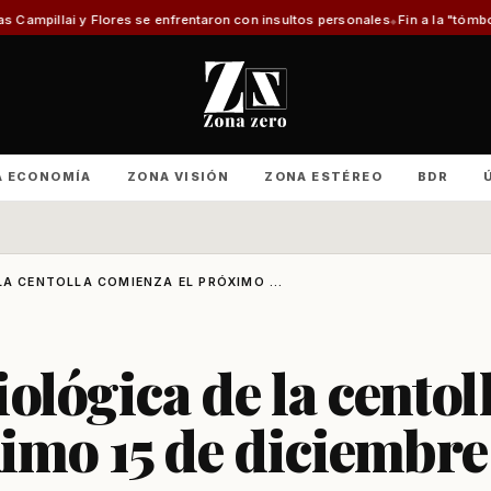
se enfrentaron con insultos personales
Fin a la "tómbola" y retorno del m
A ECONOMÍA
ZONA VISIÓN
ZONA ESTÉREO
BDR
LA CENTOLLA COMIENZA EL PRÓXIMO ...
ológica de la centol
imo 15 de diciembre