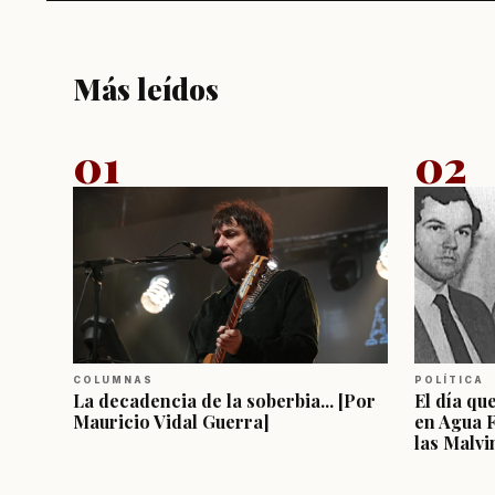
Más leídos
01
02
COLUMNAS
POLÍTICA
La decadencia de la soberbia... [Por
El día qu
Mauricio Vidal Guerra]
en Agua 
las Malvi