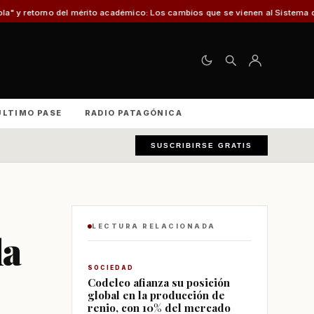
érito académico: Los cambios que se vienen al Sistema de Admisión Escolar 
ÚLTIMO PASE
RADIO PATAGÓNICA
SUSCRIBIRSE GRATIS
LECTURA RELACIONADA
la
SOCIEDAD
Codelco afianza su posición
global en la producción de
renio, con 10% del mercado