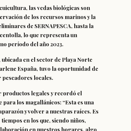
cuicultura
, las
vedas biológicas
son
rvación de los recursos marinos y la
eliminares de
SERNAPESCA
, hasta la
centolla
, lo que representa un
mo período del año 2023.
, ubicada en el sector de Playa Norte
arlene España
, tuvo la oportunidad de
r pescadores locales.
or
productos legales
y recordó el
ne para los magallánicos: “Esta es una
aparazón y volver a nuestras raíces. Es
iempos en los que, siendo niños,
elaboración en nuestros hogares, algo