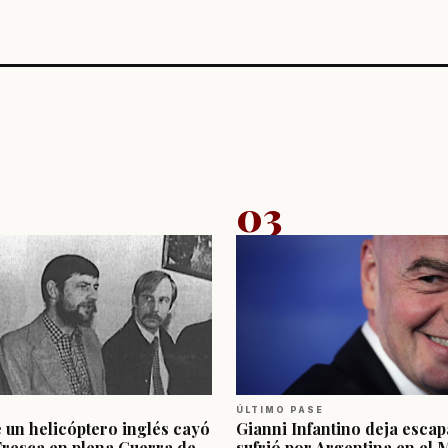
03
ÚLTIMO PASE
e un helicóptero inglés cayó
Gianni Infantino deja escap
Fresca en plena Guerra de
sufrió por Argentina en el 