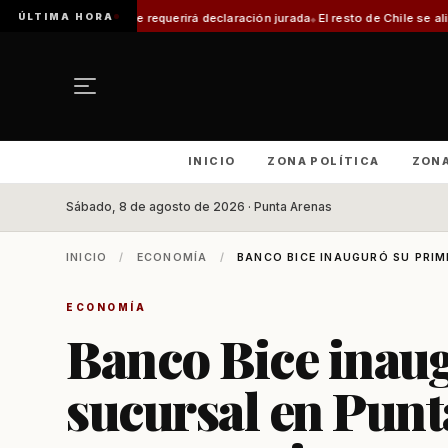
ÚLTIMA HORA
te requerirá declaración jurada
El resto de Chile se alineará con Magallane
INICIO
ZONA POLÍTICA
ZON
Sábado, 8 de agosto de 2026 · Punta Arenas
INICIO
/
ECONOMÍA
/
BANCO BICE INAUGURÓ SU PRIM
ECONOMÍA
Banco Bice inau
sucursal en Pun