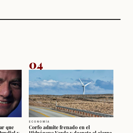
04
ECONOMÍA
ar que
Corfo admite frenado en el
Mundial y
Hidrógeno Verde y decreta el cierre