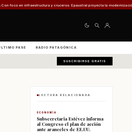
ructura y cruceros: Epaustral proyecta la modernización portuaria para el d
ÚLTIMO PASE
RADIO PATAGÓNICA
SUSCRIBIRSE GRATIS
LECTURA RELACIONADA
ECONOMÍA
Subsecretaria Estévez informa
al Congreso el plan de acción
ante aranceles de EE.UU.