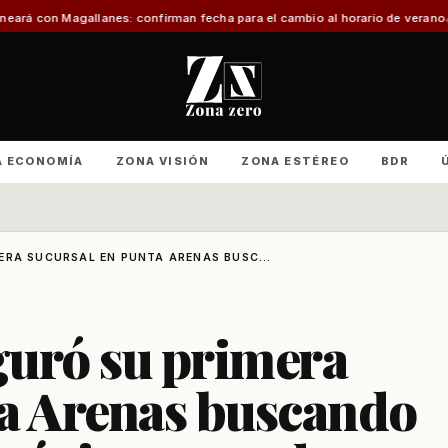
s: confirman fecha para el cambio al horario de verano
Con foco en infraest
A ECONOMÍA
ZONA VISIÓN
ZONA ESTÉREO
BDR
ERA SUCURSAL EN PUNTA ARENAS BUSC...
guró su primera
ta Arenas buscando