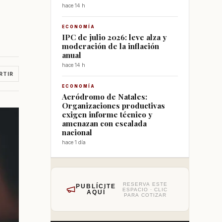
hace 14 h
ECONOMÍA
IPC de julio 2026: leve alza y
moderación de la inflación
anual
hace 14 h
RTIR
ECONOMÍA
Aeródromo de Natales:
Organizaciones productivas
exigen informe técnico y
amenazan con escalada
nacional
hace 1 día
RESERVA ESTE
PUBLÍCITE
ESPACIO · CLIC
AQUÍ
PARA COTIZAR