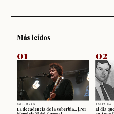
Más leídos
01
02
COLUMNAS
POLÍTICA
La decadencia de la soberbia... [Por
El día qu
Mauricio Vidal Guerra]
en Agua 