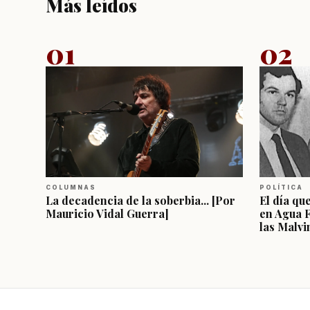
Más leídos
01
02
COLUMNAS
POLÍTICA
La decadencia de la soberbia... [Por
El día qu
Mauricio Vidal Guerra]
en Agua 
las Malvi