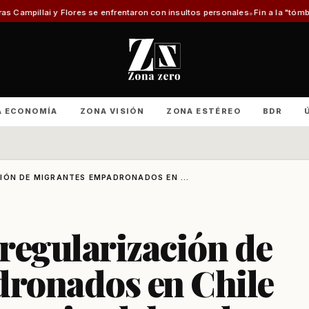
lores se enfrentaron con insultos personales
Fin a la "tómbola" y retorno
A ECONOMÍA
ZONA VISIÓN
ZONA ESTÉREO
BDR
IÓN DE MIGRANTES EMPADRONADOS EN ...
regularización de
ronados en Chile