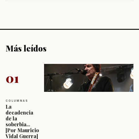
Más leídos
01
COLUMNAS
La
decadencia
de la
soberbia...
[Por Mauricio
Vidal Guerra]