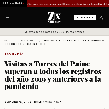
ÚLTIMA HORA
isión de Pesca
Vergonzosa discusión en el Congreso: Senadoras Campillai y Flores se en
SUSCRÍBETE
Jueves, 6 de agosto de 2026 · Punta Arenas
INICIO
/
ECONOMÍA
/
VISITAS A TORRES DEL PAINE SUPERAN A
TODOS LOS REGISTROS DEL...
ECONOMÍA
Visitas a Torres del Paine
superan a todos los registros
del año 2019 y anteriores a la
pandemia
4 diciembre, 2024 · 19:34
Lectura:
2 min