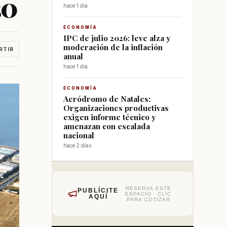
30
hace 1 día
ECONOMÍA
IPC de julio 2026: leve alza y
moderación de la inflación
RTIR
anual
hace 1 día
ECONOMÍA
Aeródromo de Natales:
Organizaciones productivas
exigen informe técnico y
amenazan con escalada
nacional
hace 2 días
RESERVA ESTE
PUBLÍCITE
ESPACIO · CLIC
AQUÍ
PARA COTIZAR