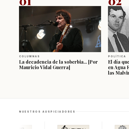
01
02
COLUMNAS
POLÍTICA
La decadencia de la soberbia... [Por
El día qu
Mauricio Vidal Guerra]
en Agua 
las Malvi
NUESTROS AUSPICIADORES