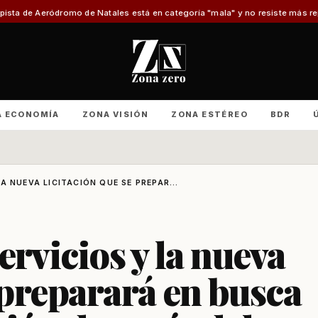
atales está en categoría "mala" y no resiste más reparaciones
Advierten d
A ECONOMÍA
ZONA VISIÓN
ZONA ESTÉREO
BDR
A NUEVA LICITACIÓN QUE SE PREPAR...
rvicios y la nueva
 preparará en busca