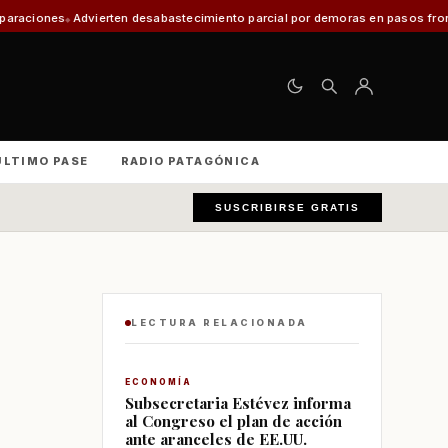
esabastecimiento parcial por demoras en pasos fronterizos y critican a se
ÚLTIMO PASE
RADIO PATAGÓNICA
SUSCRIBIRSE GRATIS
LECTURA RELACIONADA
ECONOMÍA
Subsecretaria Estévez informa
al Congreso el plan de acción
ante aranceles de EE.UU.