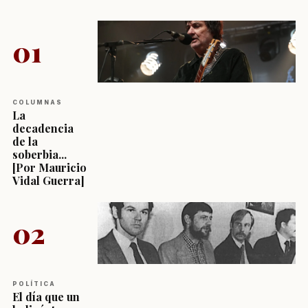
01
COLUMNAS
La
decadencia
de la
soberbia...
[Por Mauricio
Vidal Guerra]
02
POLÍTICA
El día que un