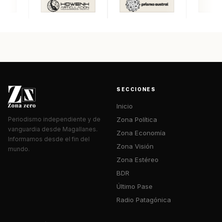
SECCIONES
Inicio
Zona Política
Periodismo independiente y de
vanguardia desde Magallanes.
Zona Economía
Informamos desde el fin del
Zona Visión
mundo.
Zona Estéreo
BDR
Último Pase
Radio Patagónica