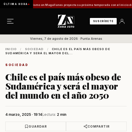
ÚLTIMA HORA
s Vladilo]
Turismo en Magallanes proyecta su próxima temporada con el inicio de Enprot
SUSCRÍBETE
Viernes, 7 de agosto de 2026 · Punta Arenas
INICIO
/
SOCIEDAD
/
CHILE ES EL PAÍS MÁS OBESO DE
SUDAMÉRICA Y SERÁ EL MAYOR DEL...
SOCIEDAD
Chile es el país más obeso de
Sudamérica y será el mayor
del mundo en el año 2050
4 marzo, 2025 · 19:14
Lectura:
2 min
GUARDAR
COMPARTIR