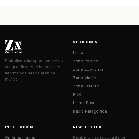
SECCIONES
Inicio
Zona Política
Periodismo independiente y de
vanguardia desde Magallanes.
Zona Economía
Informamos desde el fin del
Zona Visión
mundo.
Zona Estéreo
BDR
Último Pase
Radio Patagónica
INSTITUCIÓN
NEWSLETTER
Quiénes somos
Recibe lo más importante de