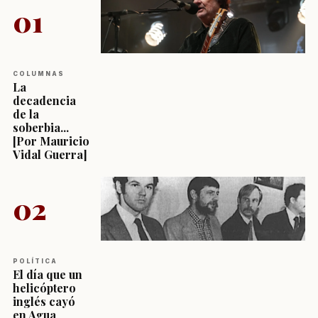
01
COLUMNAS
La
decadencia
de la
soberbia...
[Por Mauricio
Vidal Guerra]
02
POLÍTICA
El día que un
helicóptero
inglés cayó
en Agua