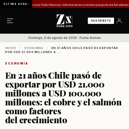
ÚLTIMA HORA
ica [Por Mauricio Vidal Guerra]
Informe técnico revela que pista de Aeródromo de Natales
SUSCRÍBETE
Domingo, 9 de agosto de 2026 · Punta Arenas
INICIO
/
ECONOMÍA
/
EN 21 AÑOS CHILE PASÓ DE EXPORTAR
POR USD 21.000 MILLONES A ...
ECONOMÍA
En 21 años Chile pasó de
exportar por USD 21.000
millones a USD 100.000
millones: el cobre y el salmón
como factores
del crecimiento