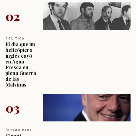
02
POLÍTICA
El día que un
helicóptero
inglés cayó
en Agua
Fresca en
plena Guerra
de las
Malvinas
03
ÚLTIMO PASE
Gianni