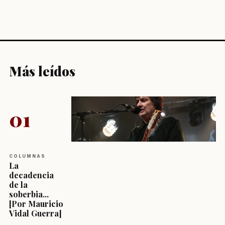
Más leídos
01
COLUMNAS
La
decadencia
de la
soberbia...
[Por Mauricio
Vidal Guerra]