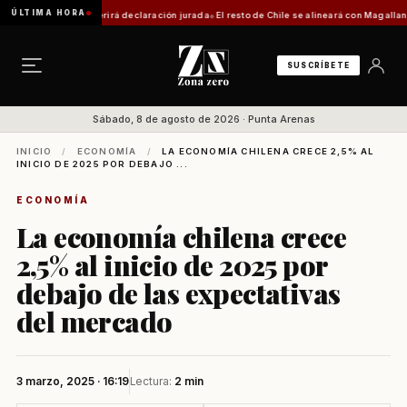
ÚLTIMA HORA
trámite requerirá declaración jurada
El resto de Chile se alineará con Magallanes: confi
SUSCRÍBETE
Sábado, 8 de agosto de 2026 · Punta Arenas
INICIO
/
ECONOMÍA
/
LA ECONOMÍA CHILENA CRECE 2,5% AL
INICIO DE 2025 POR DEBAJO ...
ECONOMÍA
La economía chilena crece
2,5% al inicio de 2025 por
debajo de las expectativas
del mercado
3 marzo, 2025 · 16:19
Lectura:
2 min