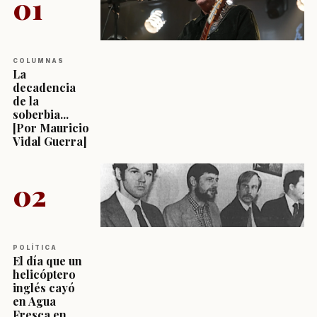
01
COLUMNAS
La
decadencia
de la
soberbia...
[Por Mauricio
Vidal Guerra]
02
POLÍTICA
El día que un
helicóptero
inglés cayó
en Agua
Fresca en