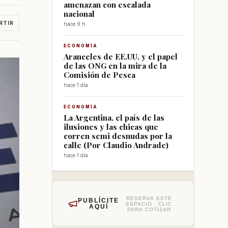
amenazan con escalada
nacional
RTIR
hace 9 h
ECONOMÍA
Aranceles de EE.UU. y el papel
de las ONG en la mira de la
Comisión de Pesca
hace 1 día
ECONOMÍA
La Argentina, el país de las
ilusiones y las chicas que
corren semi desnudas por la
calle (Por Claudio Andrade)
hace 1 día
RESERVA ESTE
PUBLÍCITE
ESPACIO · CLIC
AQUÍ
PARA COTIZAR