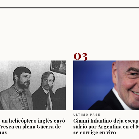
03
ÚLTIMO PASE
e un helicóptero inglés cayó
Gianni Infantino deja escap
Fresca en plena Guerra de
sufrió por Argentina en el 
nas
se corrige en vivo