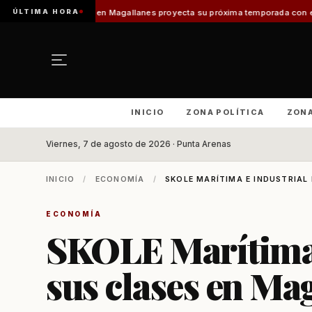
ÚLTIMA HORA
mo en Magallanes proyecta su próxima temporada con el inicio de Enprotur
INICIO
ZONA POLÍTICA
ZON
Viernes, 7 de agosto de 2026 · Punta Arenas
INICIO
/
ECONOMÍA
/
SKOLE MARÍTIMA E INDUSTRIAL
ECONOMÍA
SKOLE Marítima e
sus clases en Ma