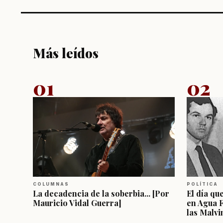
Más leídos
01
02
COLUMNAS
POLÍTICA
La decadencia de la soberbia... [Por
El día qu
Mauricio Vidal Guerra]
en Agua 
las Malvi