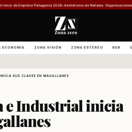
 Patagonia 2026
Aeródromo de Natales: Organizaciones productivas exigen
A ECONOMÍA
ZONA VISIÓN
ZONA ESTÉREO
BDR
 INICIA SUS CLASES EN MAGALLANES
 Industrial inicia
gallanes