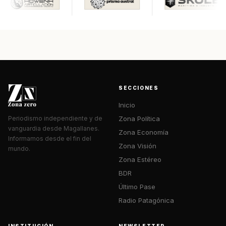
SECCIONES
Inicio
Zona Política
Periodismo independiente y de
vanguardia desde Magallanes.
Zona Economía
Informamos desde el fin del
Zona Visión
mundo.
Zona Estéreo
BDR
Último Pase
Radio Patagónica
INSTITUCIÓN
NEWSLETTER