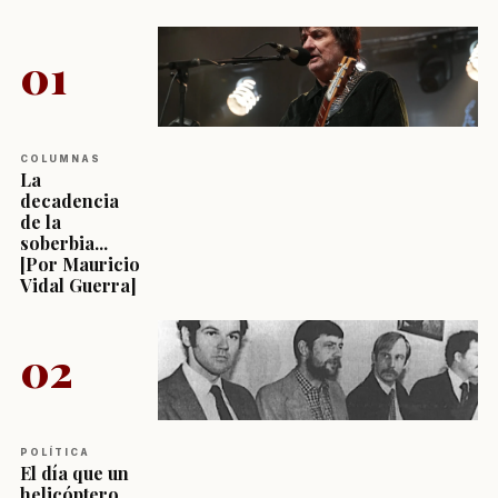
01
COLUMNAS
La
decadencia
de la
soberbia...
[Por Mauricio
Vidal Guerra]
02
POLÍTICA
El día que un
helicóptero