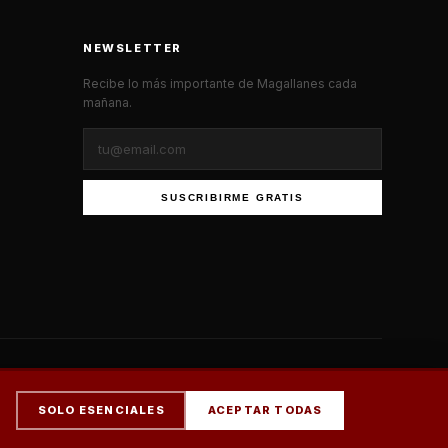
NEWSLETTER
Recibe lo más importante de Magallanes cada
mañana.
SUSCRIBIRME GRATIS
×
SOLO ESENCIALES
ACEPTAR TODAS
SUSCRIBIRME