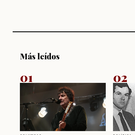
Más leídos
01
02