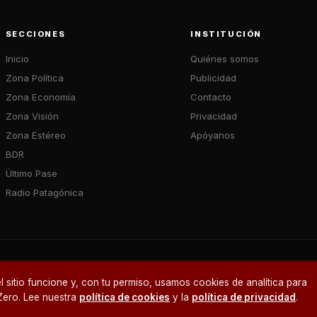
SECCIONES
INSTITUCIÓN
Inicio
Quiénes somos
Zona Política
Publicidad
Zona Economía
Contacto
Zona Visión
Privacidad
Zona Estéreo
Apóyanos
BDR
Último Pase
Radio Patagónica
 sitio funcione y, con tu permiso, usamos cookies de analítica para
a mañana en tu correo.
Zero. Lee nuestra
política de cookies
y la
política de privacidad
.