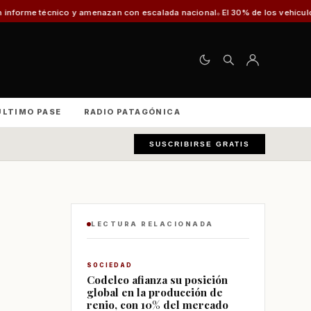
amenazan con escalada nacional
El 30% de los vehículos fiscalizados en Pu
ÚLTIMO PASE
RADIO PATAGÓNICA
SUSCRIBIRSE GRATIS
LECTURA RELACIONADA
SOCIEDAD
Codelco afianza su posición
global en la producción de
renio, con 10% del mercado