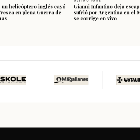
ÚLTIMO PASE
e un helicóptero inglés cayó
Gianni Infantino deja escap
Fresca en plena Guerra de
sufrió por Argentina en el 
nas
se corrige en vivo