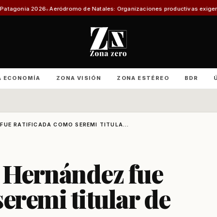
ódromo de Natales: Organizaciones productivas exigen informe técnico y 
A ECONOMÍA
ZONA VISIÓN
ZONA ESTÉREO
BDR
UE RATIFICADA COMO SEREMI TITULA...
s Hernández fue
eremi titular de