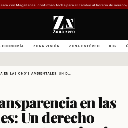
es: confirman fecha para el cambio al horario de verano
Con foco en infraes
A ECONOMÍA
ZONA VISIÓN
ZONA ESTÉREO
BDR
 EN LAS ONG'S AMBIENTALES: UN D...
ransparencia en las
es: Un derecho