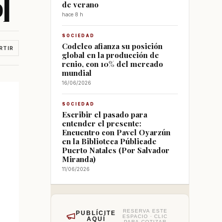
]
de verano
hace 8 h
SOCIEDAD
Codelco afianza su posición
RTIR
global en la producción de
renio, con 10% del mercado
mundial
16/06/2026
SOCIEDAD
Escribir el pasado para
entender el presente:
Encuentro con Pavel Oyarzún
en la Biblioteca Públicade
Puerto Natales (Por Salvador
Miranda)
11/06/2026
RESERVA ESTE
PUBLÍCITE
ESPACIO · CLIC
AQUÍ
PARA COTIZAR