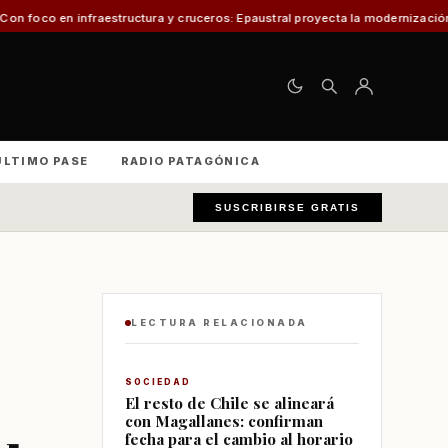
tructura y cruceros: Epaustral proyecta la modernización portuaria para el 
ÚLTIMO PASE
RADIO PATAGÓNICA
SUSCRIBIRSE GRATIS
LECTURA RELACIONADA
SOCIEDAD
El resto de Chile se alineará
con Magallanes: confirman
fecha para el cambio al horario