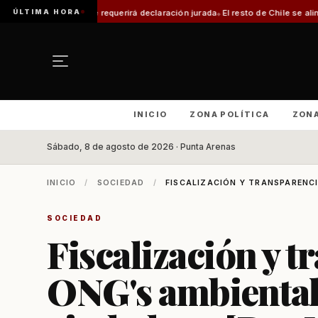
ÚLTIMA HORA
te requerirá declaración jurada
El resto de Chile se alineará con Magallan
INICIO
ZONA POLÍTICA
ZON
Sábado, 8 de agosto de 2026 · Punta Arenas
INICIO
/
SOCIEDAD
/
FISCALIZACIÓN Y TRANSPARENCIA
SOCIEDAD
Fiscalización y t
ONG's ambiental