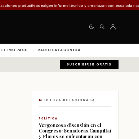
n informe técnico y amenazan con escalada nacional
El 30% de los vehícul
ÚLTIMO PASE
RADIO PATAGÓNICA
SUSCRIBIRSE GRATIS
LECTURA RELACIONADA
POLÍTICA
Vergonzosa discusión en el
Congreso: Senadoras Campillai
y Flores se enfrentaron con