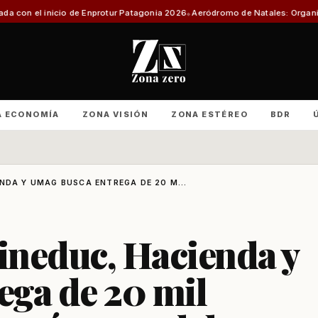
r Patagonia 2026
Aeródromo de Natales: Organizaciones productivas exige
A ECONOMÍA
ZONA VISIÓN
ZONA ESTÉREO
BDR
NDA Y UMAG BUSCA ENTREGA DE 20 M...
ineduc, Hacienda y
ega de 20 mil