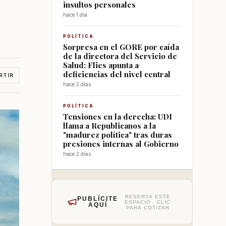
insultos personales
hace 1 día
POLÍTICA
Sorpresa en el GORE por caída
de la directora del Servicio de
Salud: Flies apunta a
deficiencias del nivel central
RTIR
hace 2 días
POLÍTICA
Tensiones en la derecha: UDI
llama a Republicanos a la
"madurez política" tras duras
presiones internas al Gobierno
hace 2 días
RESERVA ESTE
PUBLÍCITE
ESPACIO · CLIC
AQUÍ
PARA COTIZAR