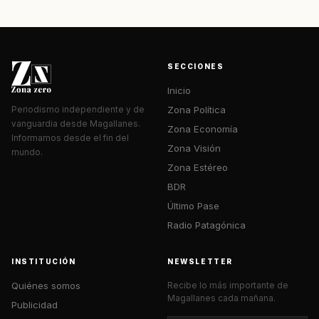
SECCIONES
Inicio
Zona Política
Periodismo independiente y de
vanguardia desde Magallanes.
Zona Economía
Informamos desde el fin del
Zona Visión
mundo.
Zona Estéreo
BDR
Último Pase
Radio Patagónica
INSTITUCIÓN
NEWSLETTER
Quiénes somos
Recibe lo más importante de
Magallanes cada mañana.
Publicidad