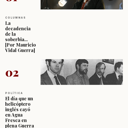
COLUMNAS
La
decadencia
de la
soberbia...
[Por Mauricio
Vidal Guerra]
02
POLÍTICA
El día que un
helicóptero
inglés cayó
en Agua
Fresca en
plena Guerra