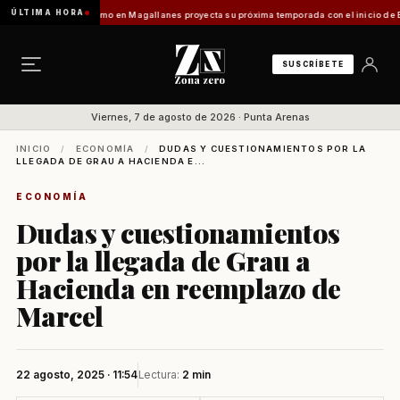
ÚLTIMA HORA
ladilo]
Turismo en Magallanes proyecta su próxima temporada con el inicio de Enprotur 
SUSCRÍBETE
Viernes, 7 de agosto de 2026 · Punta Arenas
INICIO
/
ECONOMÍA
/
DUDAS Y CUESTIONAMIENTOS POR LA
LLEGADA DE GRAU A HACIENDA E...
ECONOMÍA
Dudas y cuestionamientos
por la llegada de Grau a
Hacienda en reemplazo de
Marcel
22 agosto, 2025 · 11:54
Lectura:
2 min