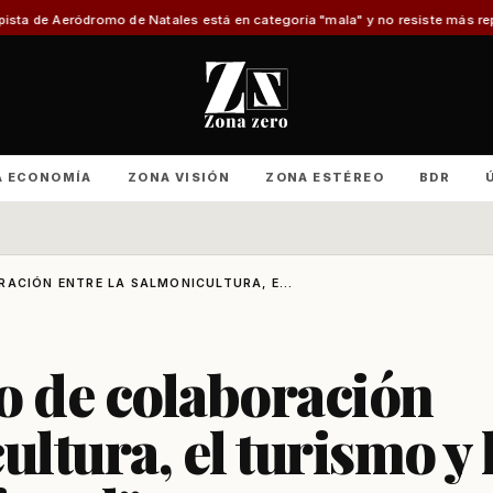
atales está en categoría "mala" y no resiste más reparaciones
Advierten d
A ECONOMÍA
ZONA VISIÓN
ZONA ESTÉREO
BDR
RACIÓN ENTRE LA SALMONICULTURA, E...
o de colaboración
ultura, el turismo y 