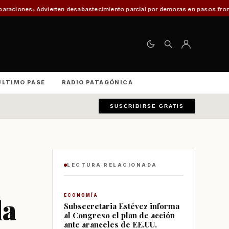
esabastecimiento parcial por demoras en pasos fronterizos y critican a se
ÚLTIMO PASE
RADIO PATAGÓNICA
SUSCRIBIRSE GRATIS
LECTURA RELACIONADA
la
ECONOMÍA
Subsecretaria Estévez informa
al Congreso el plan de acción
ante aranceles de EE.UU.