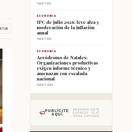
hace 1 día
ECONOMÍA
IPC de julio 2026: leve alza y
moderación de la inflación
RTIR
anual
hace 1 día
ECONOMÍA
Aeródromo de Natales:
Organizaciones productivas
exigen informe técnico y
amenazan con escalada
nacional
hace 2 días
RESERVA ESTE
PUBLÍCITE
ESPACIO · CLIC
AQUÍ
PARA COTIZAR