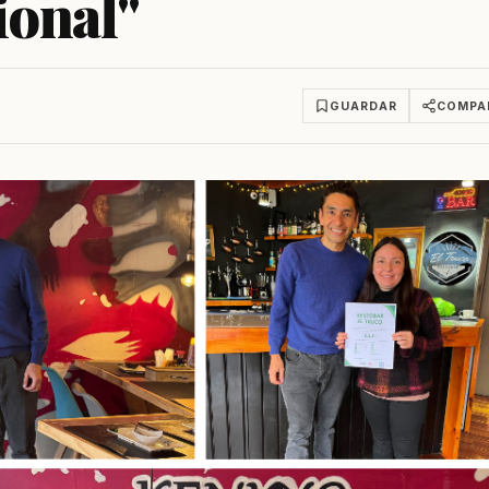
ional"
GUARDAR
COMPA