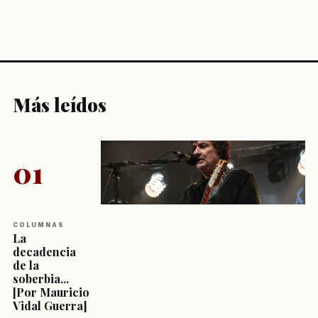
Más leídos
01
COLUMNAS
La
decadencia
de la
soberbia...
[Por Mauricio
Vidal Guerra]