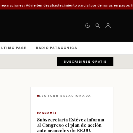
vierten desabastecimiento parcial por demoras en pasos fronterizos y crit
ÚLTIMO PASE
RADIO PATAGÓNICA
SUSCRIBIRSE GRATIS
LECTURA RELACIONADA
ECONOMÍA
Subsecretaria Estévez informa
al Congreso el plan de acción
ante aranceles de EE.UU.