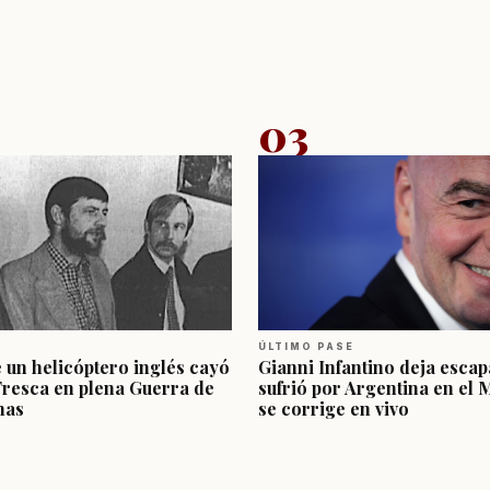
03
ÚLTIMO PASE
e un helicóptero inglés cayó
Gianni Infantino deja escap
Fresca en plena Guerra de
sufrió por Argentina en el 
nas
se corrige en vivo