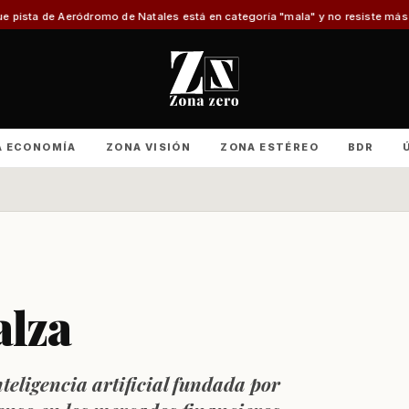
romo de Natales está en categoría "mala" y no resiste más reparaciones
Ad
A ECONOMÍA
ZONA VISIÓN
ZONA ESTÉREO
BDR
alza
teligencia artificial fundada por