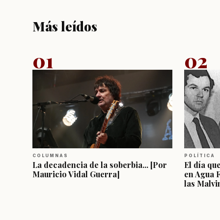
Más leídos
01
02
COLUMNAS
POLÍTICA
La decadencia de la soberbia... [Por
El día qu
Mauricio Vidal Guerra]
en Agua 
las Malvi