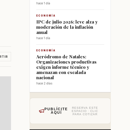
hace 1 día
ECONOMÍA
IPC de julio 2026: leve alza y
moderación de la inflación
anual
hace 1 día
ECONOMÍA
Aeródromo de Natales:
RTIR
Organizaciones productivas
exigen informe técnico y
amenazan con escalada
nacional
hace 2 días
RESERVA ESTE
PUBLÍCITE
ESPACIO · CLIC
AQUÍ
PARA COTIZAR