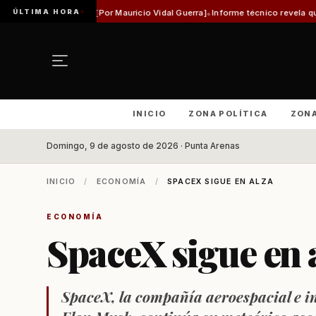
ÚLTIMA HORA
tórica [Por Mauricio Vidal Guerra]
Informe técnico revela que pista de Aeród
INICIO
ZONA POLÍTICA
ZON
Domingo, 9 de agosto de 2026 · Punta Arenas
INICIO
/
ECONOMÍA
/
SPACEX SIGUE EN ALZA
ECONOMÍA
SpaceX sigue en 
SpaceX, la compañía aeroespacial e in