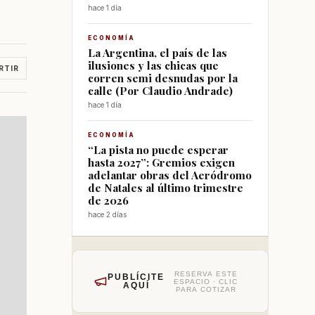
hace 1 día
ECONOMÍA
La Argentina, el país de las
ilusiones y las chicas que
RTIR
corren semi desnudas por la
calle (Por Claudio Andrade)
hace 1 día
ECONOMÍA
“La pista no puede esperar
hasta 2027”: Gremios exigen
adelantar obras del Aeródromo
de Natales al último trimestre
de 2026
hace 2 días
RESERVA ESTE
PUBLÍCITE
ESPACIO · CLIC
AQUÍ
PARA COTIZAR