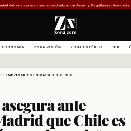
io marítimo subsidiado entre Aysén y Magallanes
Aranceles de EE.UU. y el p
A ECONOMÍA
ZONA VISIÓN
ZONA ESTÉREO
BDR
E EMPRESARIOS EN MADRID QUE CHIL...
 asegura ante
adrid que Chile es