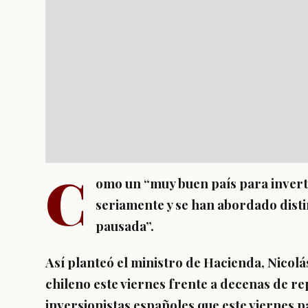
C
omo un “muy buen país para inverti
seriamente y se han abordado disti
pausada”.
Así planteó el ministro de Hacienda, Nicol
chileno este viernes frente a decenas de r
inversionistas españoles que este viernes p