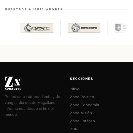
NUESTROS AUSPICIADORES
SECCIONES
Inicio
Zona Política
Periodismo independiente y de
vanguardia desde Magallanes.
Zona Economía
Informamos desde el fin del
Zona Visión
mundo.
Zona Estéreo
BDR