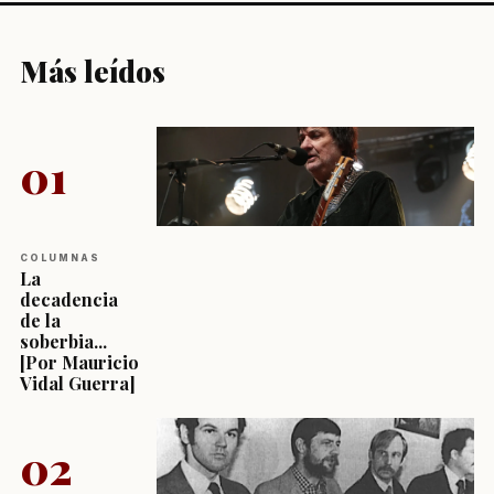
Más leídos
01
COLUMNAS
La
decadencia
de la
soberbia...
[Por Mauricio
Vidal Guerra]
02