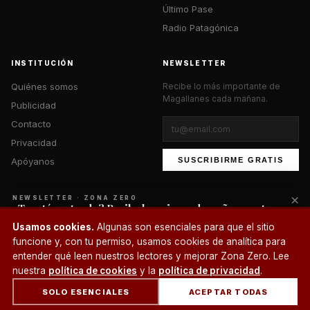
Último Pase
Radio Patagónica
INSTITUCIÓN
NEWSLETTER
Quiénes somos
Recibe lo más importante de
Magallanes cada mañana.
Publicidad
Contacto
Privacidad
Apóyanos
SUSCRIBIRME GRATIS
×
NEWSLETTER · ZONA ZERO
¿Te está gustando? Recibe lo mejor cada mañana en tu
correo.
© 2026 Zona Zero Media. Todos los derechos reservados.
Usamos cookies.
Algunas son esenciales para que el sitio
¿Un café?
funcione y, con tu permiso, usamos cookies de analítica para
SUSCRIBIRME
entender qué leen nuestros lectores y mejorar Zona Zero. Lee
nuestra
política de cookies
y la
política de privacidad
.
SOLO ESENCIALES
ACEPTAR TODAS
INICIO
SECCIONES
BUSCAR
CUENTA