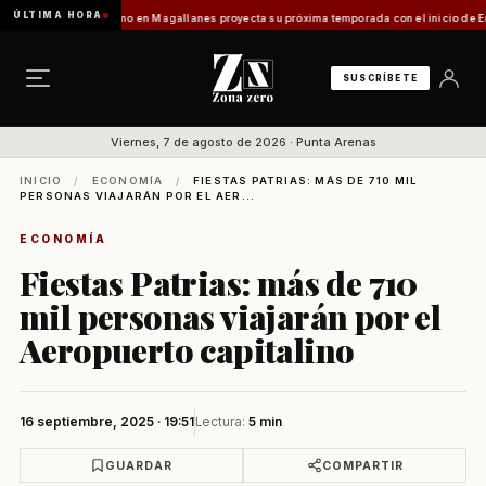
ÚLTIMA HORA
dilo]
Turismo en Magallanes proyecta su próxima temporada con el inicio de Enprotur Pa
SUSCRÍBETE
Viernes, 7 de agosto de 2026 · Punta Arenas
INICIO
/
ECONOMÍA
/
FIESTAS PATRIAS: MÁS DE 710 MIL
PERSONAS VIAJARÁN POR EL AER...
ECONOMÍA
Fiestas Patrias: más de 710
mil personas viajarán por el
Aeropuerto capitalino
16 septiembre, 2025 · 19:51
Lectura:
5 min
GUARDAR
COMPARTIR