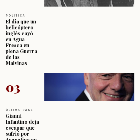
POLÍTICA
El día que un
helicóptero
inglés cayó
en Agua
Fresca en
plena Guerra
de las
Malvinas
03
ÚLTIMO PASE
Gianni
Infantino deja
escapar que
sufrió por
Argentina en