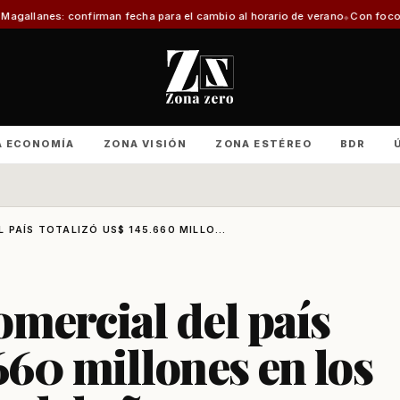
firman fecha para el cambio al horario de verano
Con foco en infraestructur
A ECONOMÍA
ZONA VISIÓN
ZONA ESTÉREO
BDR
 PAÍS TOTALIZÓ US$ 145.660 MILLO...
omercial del país
660 millones en los