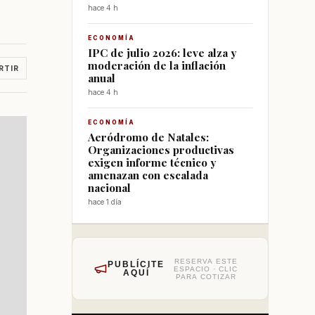
hace 4 h
ECONOMÍA
IPC de julio 2026: leve alza y
moderación de la inflación
RTIR
anual
hace 4 h
ECONOMÍA
Aeródromo de Natales:
Organizaciones productivas
exigen informe técnico y
amenazan con escalada
nacional
hace 1 día
RESERVA ESTE
PUBLÍCITE
ESPACIO · CLIC
AQUÍ
PARA COTIZAR