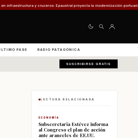
a y cruceros: Epaustral proyecta la modernización portuaria para el desarro
ÚLTIMO PASE
RADIO PATAGÓNICA
SUSCRIBIRSE GRATIS
LECTURA RELACIONADA
ECONOMÍA
Subsecretaria Estévez informa
al Congreso el plan de acción
ante aranceles de EE.UU.