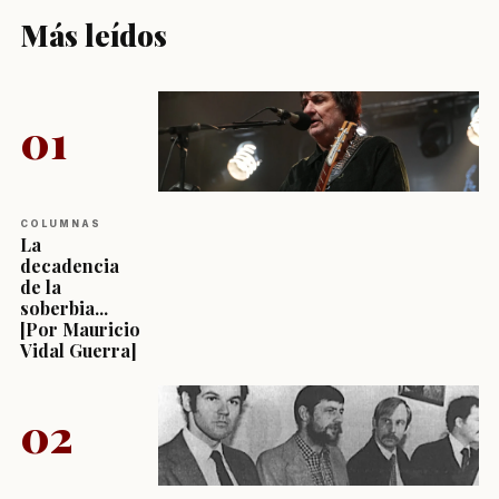
Más leídos
01
COLUMNAS
La
decadencia
de la
soberbia...
[Por Mauricio
Vidal Guerra]
02