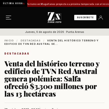
ÚLTIMA HORA
ntes Vladilo]
Turismo en Magallanes proyecta su próxima temporada con el inicio de Enp
SUSCRÍBETE
Jueves, 6 de agosto de 2026 · Punta Arenas
INICIO
/
DESTACADAS
/
VENTA DEL HISTÓRICO TERRENO Y
EDIFICIO DE TVN RED AUSTRAL GE...
DESTACADAS
Venta del histórico terreno y
edificio de TVN Red Austral
genera polémica: Salfa
ofreció $3.300 millones por
las 13 hectáreas