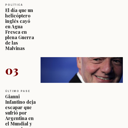
POLÍTICA
El día que un
helicóptero
inglés cayó
en Agua
Fresca en
plena Guerra
de las
Malvinas
03
ÚLTIMO PASE
Gianni
Infantino deja
escapar que
sufrió por
Argentina en
el Mundial y