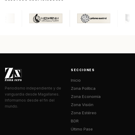
SECCIONES
Inicio
Zona Política
Periodismo independiente y de
vanguardia desde Magallanes.
Zona Economía
Informamos desde el fin del
Zona Visión
mundo.
Zona Estéreo
BDR
Último Pase