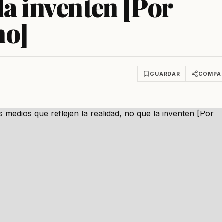
la inventen [Por
mo]
GUARDAR
COMPA