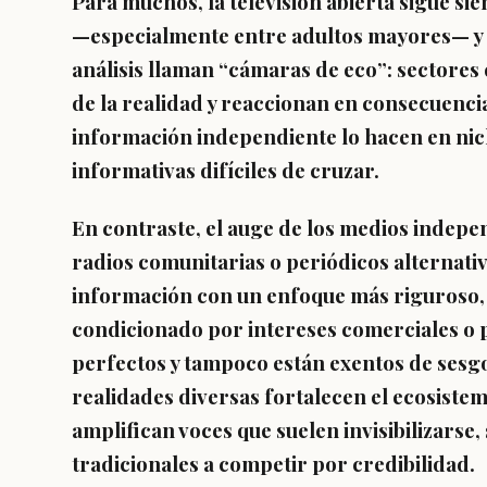
Para muchos, la televisión abierta sigue si
—especialmente entre adultos mayores— y e
análisis llaman
“cámaras de eco”
: sectores
de la realidad y reaccionan en consecuenci
información independiente lo hacen en nic
informativas difíciles de cruzar.
En contraste, el auge de los
medios indepe
radios comunitarias o periódicos alternat
información con un enfoque más riguroso,
condicionado por intereses comerciales o p
perfectos y tampoco están exentos de sesgo
realidades diversas fortalecen el ecosistema
amplifican voces que suelen invisibilizarse
tradicionales a competir por credibilidad
.