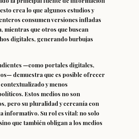
endo la principal fuente de información
sto crea lo que algunos estudios y
 enteros consumen versiones infladas
a, mientras que otros que buscan
hos digitales, generando burbujas
ndientes
—como portales digitales,
ivos— demuestra que es posible ofrecer
 contextualizado y menos
olíticos. Estos medios no son
s, pero su pluralidad y cercanía con
 informativo. Su rol es vital:
no solo
, sino que también obligan a los medios