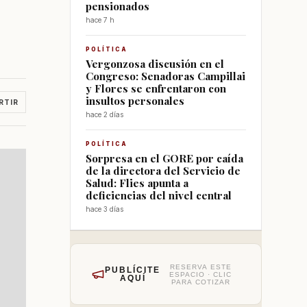
pensionados
hace 7 h
POLÍTICA
Vergonzosa discusión en el
Congreso: Senadoras Campillai
y Flores se enfrentaron con
insultos personales
RTIR
hace 2 días
POLÍTICA
Sorpresa en el GORE por caída
de la directora del Servicio de
Salud: Flies apunta a
deficiencias del nivel central
hace 3 días
RESERVA ESTE
PUBLÍCITE
ESPACIO · CLIC
AQUÍ
PARA COTIZAR