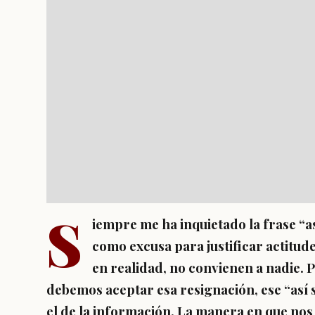
S
iempre me ha inquietado la frase “a
como excusa para justificar actitu
en realidad, no convienen a nadie.
debemos aceptar esa resignación, ese “así 
el de la
información
. La manera en que no