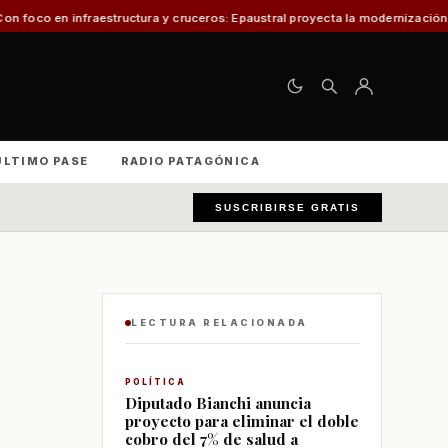
structura y cruceros: Epaustral proyecta la modernización portuaria para el
ÚLTIMO PASE
RADIO PATAGÓNICA
SUSCRIBIRSE GRATIS
LECTURA RELACIONADA
POLÍTICA
Diputado Bianchi anuncia
proyecto para eliminar el doble
cobro del 7% de salud a