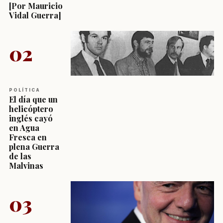
[Por Mauricio
Vidal Guerra]
02
POLÍTICA
El día que un
helicóptero
inglés cayó
en Agua
Fresca en
plena Guerra
de las
Malvinas
03