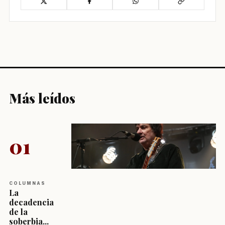
Más leídos
01
COLUMNAS
La
decadencia
de la
soberbia...