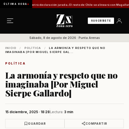
ÚLTIMA HORA
 trámite requerirá declaración jurada
El resto de Chile se alineará con Magallanes: con
SUSCRÍBETE
Sábado, 8 de agosto de 2026 · Punta Arenas
INICIO
/
POLÍTICA
/
LA ARMONÍA Y RESPETO QUE NO
IMAGINABA [POR MIGUEL SIERPE GAL...
POLÍTICA
La armonía y respeto que no
imaginaba [Por Miguel
Sierpe Gallardo]
15 diciembre, 2025 · 18:28
Lectura:
3 min
GUARDAR
COMPARTIR