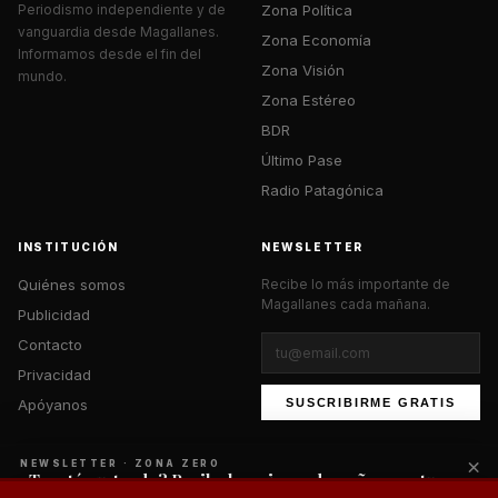
Zona Política
Periodismo independiente y de
vanguardia desde Magallanes.
Zona Economía
Informamos desde el fin del
Zona Visión
mundo.
Zona Estéreo
BDR
Último Pase
Radio Patagónica
INSTITUCIÓN
NEWSLETTER
Quiénes somos
Recibe lo más importante de
Magallanes cada mañana.
Publicidad
Contacto
Privacidad
Apóyanos
SUSCRIBIRME GRATIS
×
NEWSLETTER · ZONA ZERO
¿Te está gustando? Recibe lo mejor cada mañana en tu