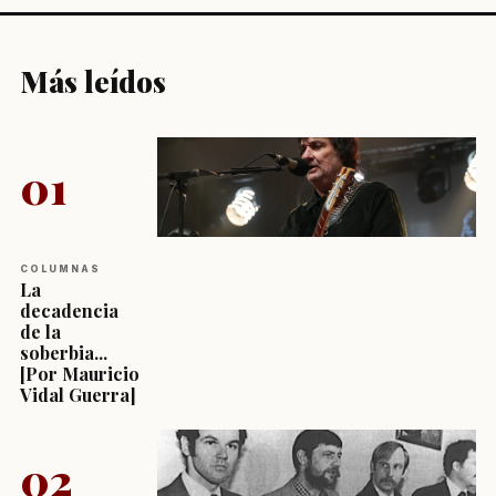
Más leídos
01
COLUMNAS
La
decadencia
de la
soberbia...
[Por Mauricio
Vidal Guerra]
02