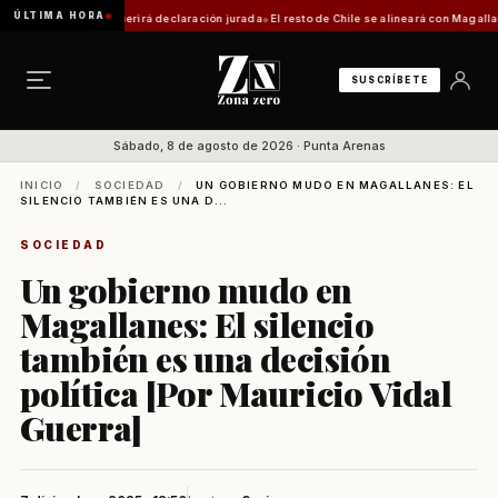
ÚLTIMA HORA
: trámite requerirá declaración jurada
El resto de Chile se alineará con Magallanes: con
SUSCRÍBETE
Sábado, 8 de agosto de 2026 · Punta Arenas
INICIO
/
SOCIEDAD
/
UN GOBIERNO MUDO EN MAGALLANES: EL
SILENCIO TAMBIÉN ES UNA D...
SOCIEDAD
Un gobierno mudo en
Magallanes: El silencio
también es una decisión
política [Por Mauricio Vidal
Guerra]