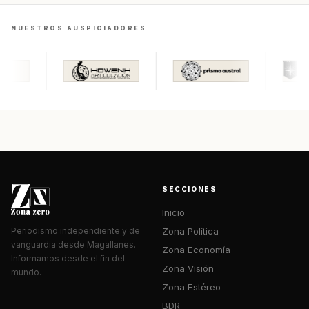
NUESTROS AUSPICIADORES
SECCIONES
Inicio
Zona Política
Periodismo independiente y de
vanguardia desde Magallanes.
Zona Economía
Informamos desde el fin del
Zona Visión
mundo.
Zona Estéreo
BDR