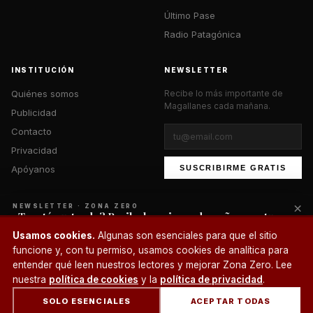
Último Pase
Radio Patagónica
INSTITUCIÓN
NEWSLETTER
Quiénes somos
Recibe lo más importante de
Magallanes cada mañana.
Publicidad
Contacto
Privacidad
Apóyanos
SUSCRIBIRME GRATIS
×
NEWSLETTER · ZONA ZERO
¿Te está gustando? Recibe lo mejor cada mañana en tu
correo.
© 2026 Zona Zero Media. Todos los derechos reservados.
Usamos cookies.
Algunas son esenciales para que el sitio
¿Un café?
funcione y, con tu permiso, usamos cookies de analítica para
SUSCRIBIRME
entender qué leen nuestros lectores y mejorar Zona Zero. Lee
nuestra
política de cookies
y la
política de privacidad
.
SOLO ESENCIALES
ACEPTAR TODAS